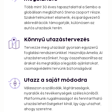
A tax is imposed by the city: EUR 1.10 per
person, per night. This tax does not apply to
Több mint 30 éves tapasztalattal a Sembo a
globálisan megbízható Stena csoport része.
children under 18 years of age.
Szakértelmünket elismerik, és iparágvezető
We have included all charges provided to us by the
akkreditációk támogatják, különösen az
autós utazások terén.
property.
Fee for continental breakfast: approximately
Könnyű utazástervezés
EUR 14.5 for adults and EUR 9 for children
Tervezze meg utazását gyorsan egyszerű
Covered self parking fee: EUR 25 per night
foglalási rendszerünkkel. Használja Amelia, AI
utazástervezőnket, hogy összehasonlítsa az
The above list may not be comprehensive. Fees and
árakat és megtalálja a legjobb ajánlatokat,
deposits may not include tax and are subject to
csomagvédelmi tervünk biztonságával.
change.
Cash transactions at this property cannot
Utazz a saját módodra
exceed EUR 1000, due to national regulations.
Válasszon a szállodák, légitársaságok,
For further details, please contact the property
nyaralók és tevékenységek széles köréből.
using information in the booking confirmation.
Platformunk rugalmasságot és fenntartható
Parking height restrictions apply.
utazási lehetőségeket kínál, így úgy utazhat,
ahogy szeretne.