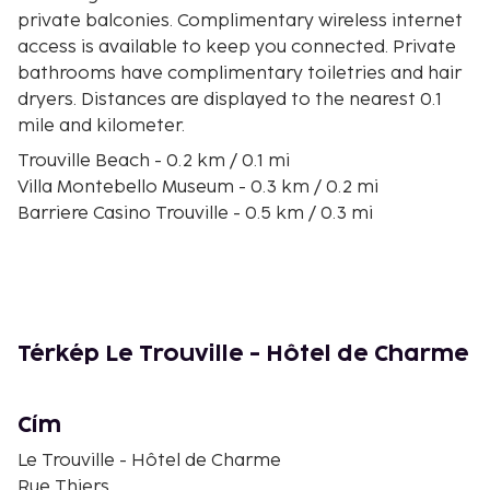
private balconies. Complimentary wireless internet
access is available to keep you connected. Private
bathrooms have complimentary toiletries and hair
dryers. Distances are displayed to the nearest 0.1
mile and kilometer.
Trouville Beach - 0.2 km / 0.1 mi
Villa Montebello Museum - 0.3 km / 0.2 mi
Barriere Casino Trouville - 0.5 km / 0.3 mi
Marché aux Poissons - 0.5 km / 0.3 mi
Port Morny - 0.9 km / 0.6 mi
Deauville Marina - 1.2 km / 0.7 mi
Promenade des Planches - 1.4 km / 0.9 mi
Deauville Beach - 1.6 km / 1 mi
Térkép Le Trouville - Hôtel de Charme
Deauville Poney Club - 1.7 km / 1 mi
Deauville International Centre - 1.7 km / 1.1 mi
Casino Barriere de Deauville - 1.8 km / 1.1 mi
Cím
Deauville Olympic Pool - 1.9 km / 1.2 mi
Le Trouville - Hôtel de Charme
Saint-Augustin Church - 2.1 km / 1.3 mi
Rue Thiers