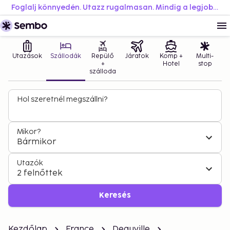
Foglalj könnyedén. Utazz rugalmasan. Mindig a legjobb áron.
Utazások
Szállodák
Repülő
Járatok
Komp +
Multi-
+
Hotel
stop
szálloda
Hol szeretnél megszállni?
Mikor?
Bármikor
Utazók
2 felnőttek
Keresés
Kezdőlap
France
Deauville