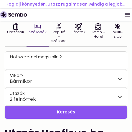
Foglalj könnyedén. Utazz rugalmasan. Mindig a legjobb áron.
Utazások
Szállodák
Repülő
Járatok
Komp +
Multi-
+
Hotel
stop
szálloda
Hol szeretnél megszállni?
Mikor?
Bármikor
Utazók
2 felnőttek
Keresés