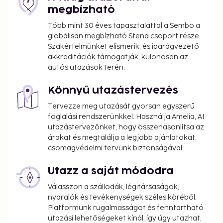
megbízható
Több mint 30 éves tapasztalattal a Sembo a
globálisan megbízható Stena csoport része.
Szakértelmünket elismerik, és iparágvezető
akkreditációk támogatják, különösen az
autós utazások terén.
Könnyű utazástervezés
Tervezze meg utazását gyorsan egyszerű
foglalási rendszerünkkel. Használja Amelia, AI
utazástervezőnket, hogy összehasonlítsa az
árakat és megtalálja a legjobb ajánlatokat,
csomagvédelmi tervünk biztonságával.
Utazz a saját módodra
Válasszon a szállodák, légitársaságok,
nyaralók és tevékenységek széles köréből.
Platformunk rugalmasságot és fenntartható
utazási lehetőségeket kínál, így úgy utazhat,