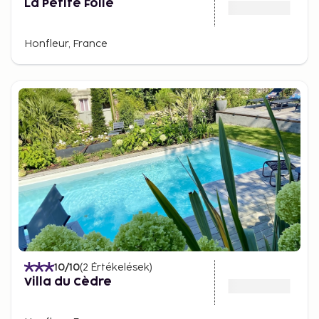
La Petite Folie
Honfleur, France
10
/10
(
2
Értékelések
)
Villa du Cèdre