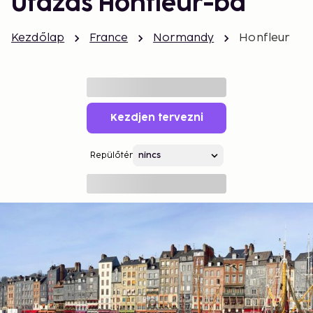
Utazás Honfleur-ba
Kezdőlap
France
Normandy
Honfleur
Kezdjen tervezni
Repülőtér