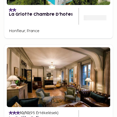
La Griotte Chambre D'hotes
Honfleur, France
10
/10
(
95
Értékelések
)