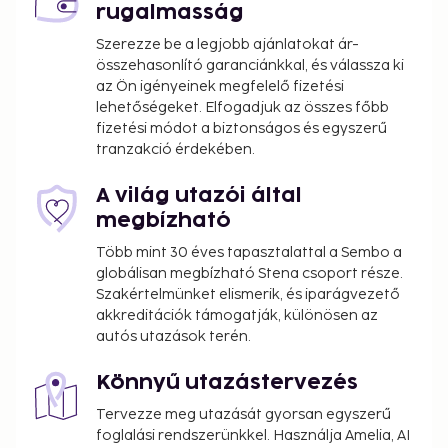
rugalmasság
Szerezze be a legjobb ajánlatokat ár-
összehasonlító garanciánkkal, és válassza ki
az Ön igényeinek megfelelő fizetési
lehetőségeket. Elfogadjuk az összes főbb
fizetési módot a biztonságos és egyszerű
tranzakció érdekében.
A világ utazói által
megbízható
Több mint 30 éves tapasztalattal a Sembo a
globálisan megbízható Stena csoport része.
Szakértelmünket elismerik, és iparágvezető
akkreditációk támogatják, különösen az
autós utazások terén.
Könnyű utazástervezés
Tervezze meg utazását gyorsan egyszerű
foglalási rendszerünkkel. Használja Amelia, AI