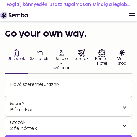
Foglalj könnyedén. Utazz rugalmasan. Mindig a legjobb áron.
Go your own way.
Utazások
Szállodák
Repülő
Járatok
Komp +
Multi-
+
Hotel
stop
szálloda
Hová szeretnél utazni?
Mikor?
Bármikor
Utazók
2 felnőttek