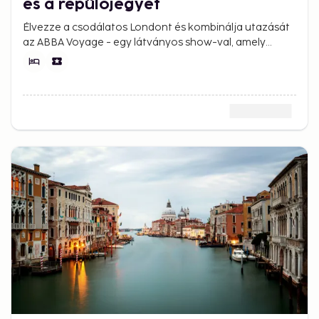
és a repülőjegyet
Élvezze a csodálatos Londont és kombinálja utazását
az ABBA Voyage - egy látványos show-val, amely
forradalmi technológiát használ.