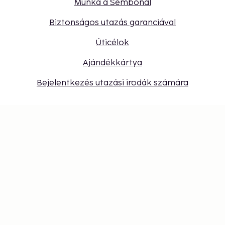
Munka a Sembonál
Biztonságos utazás garanciával
Úticélok
Ajándékkártya
Bejelentkezés utazási irodák számára
Cookie-beállítások
Ne maradjon le – értesüljön a
legfrissebb hírekről
Legyen naprakész velünk! Inspirációk, utazási
tippek és exkluzív ajánlatok várják.