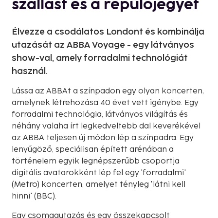
szállást és a repülőjegyet
Élvezze a csodálatos Londont és kombinálja
utazását az ABBA Voyage - egy látványos
show-val, amely forradalmi technológiát
használ.
Lássa az ABBAt a színpadon egy olyan koncerten,
amelynek létrehozása 40 évet vett igénybe. Egy
forradalmi technológia, látványos világítás és
néhány valaha írt legkedveltebb dal keverékével
az ABBA teljesen új módon lép a színpadra. Egy
lenyűgöző, speciálisan épített arénában a
történelem egyik legnépszerűbb csoportja
digitális avatarokként lép fel egy 'forradalmi'
(Metro) koncerten, amelyet tényleg 'látni kell
hinni' (BBC).
Egy csomagutazás és egy összekapcsolt