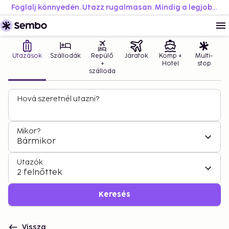
Foglalj könnyedén. Utazz rugalmasan. Mindig a legjobb áron.
Utazások
Szállodák
Repülő
Járatok
Komp +
Multi-
+
Hotel
stop
szálloda
Hová szeretnél utazni?
Mikor?
Bármikor
Utazók
2 felnőttek
Keresés
Vissza