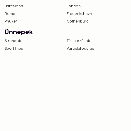
Barcelona
London
Rome
Frederikshavn
Phuket
Gothenburg
Ünnepek
Strandok
Téli utazások
Sport trips
Városlátogatás