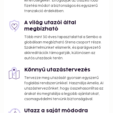
lehetőségeket. Elfogadjuk az összes főbb
fizetési módot a biztonságos és egyszerű
tranzakció érdekében.
A világ utazói által
megbízható
Több mint 30 éves tapasztalattal a Sembo a
globálisan megbízható Stena csoport része.
Szakértelmünket elismerik, és iparágvezető
akkreditációk támogatják, különösen az
autós utazások terén.
Könnyű utazástervezés
Tervezze meg utazását gyorsan egyszerű
foglalási rendszerünkkel. Használja Amelia, AI
utazástervezőnket, hogy összehasonlítsa az
árakat és megtalálja a legjobb ajánlatokat,
csomagvédelmi tervünk biztonságával.
Utazz a saját módodra