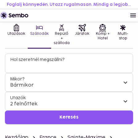
Foglalj könnyedén. Utazz rugalmasan. Mindig a legjobb áron.
Utazások
Szállodák
Repülő
Járatok
Komp +
Multi-
+
Hotel
stop
szálloda
Hol szeretnél megszállni?
Mikor?
Bármikor
Utazók
2 felnőttek
Keresés
Kezdőlap
France
Sainte-Maxime