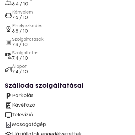
8.4 / 10
Kényelem
7.6 / 10
Elhelyezkedés
8.8 / 10
Szolgáltatások
7.8 / 10
Szolgáltatás
7.4 / 10
Állapot
7.4 / 10
Szálloda szolgáltatásai
Parkolás
Kávéfőző
Televízió
Mosogatógép
Háziállatok engedélyezettek