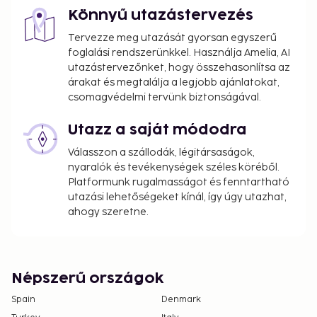
Könnyű utazástervezés
Tervezze meg utazását gyorsan egyszerű
foglalási rendszerünkkel. Használja Amelia, AI
utazástervezőnket, hogy összehasonlítsa az
árakat és megtalálja a legjobb ajánlatokat,
csomagvédelmi tervünk biztonságával.
Utazz a saját módodra
Válasszon a szállodák, légitársaságok,
nyaralók és tevékenységek széles köréből.
Platformunk rugalmasságot és fenntartható
utazási lehetőségeket kínál, így úgy utazhat,
ahogy szeretne.
Népszerű országok
Spain
Denmark