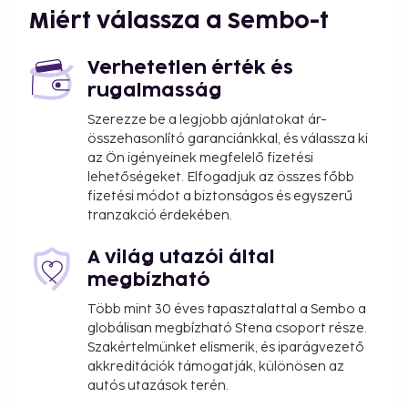
Saturday and a weekly stay. At all other times,
Miért válassza a Sembo-t
arrival any day and a minimum 2-night stay. Check-
in time: 17:00 - 19:00, check-out time: 10:00.
Verhetetlen érték és
rugalmasság
Szerezze be a legjobb ajánlatokat ár-
összehasonlító garanciánkkal, és válassza ki
az Ön igényeinek megfelelő fizetési
lehetőségeket. Elfogadjuk az összes főbb
fizetési módot a biztonságos és egyszerű
tranzakció érdekében.
A világ utazói által
megbízható
Több mint 30 éves tapasztalattal a Sembo a
globálisan megbízható Stena csoport része.
Szakértelmünket elismerik, és iparágvezető
akkreditációk támogatják, különösen az
autós utazások terén.