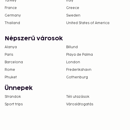
Turkey
Italy
France
Greece
Germany
Sweden
Thailand
United States of America
Népszerű városok
Alanya
Billund
Paris
Playa de Palma
Barcelona
London
Rome
Frederikshavn
Phuket
Gothenburg
Ünnepek
Strandok
Téli utazások
Sport trips
Városlátogatás