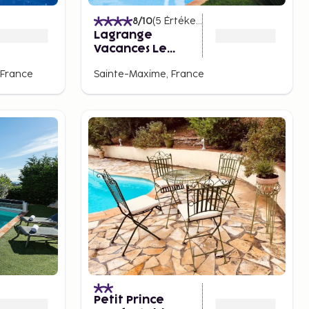
)
8
/10
(
5
Értékelések
)
Lagrange
Vacances Le
Carré Beauchêne
 France
Sainte-Maxime, France
Petit Prince