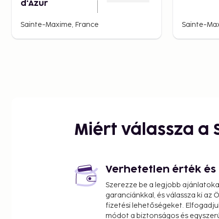
d'Azur
Sainte-Maxime, France
Sainte-Max
Miért válassza a
Verhetetlen érték é
Szerezze be a legjobb ajánlatok
garanciánkkal, és válassza ki az
fizetési lehetőségeket. Elfogadju
módot a biztonságos és egyszer