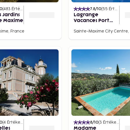
10
(
483
Értékelések
)
7.8
/10
(
55
Értékelések
s Jardins
Lagrange
te Maxime
Vacances Port
Marine
xime, France
Sainte-Maxime City Centre,
10
(
4
Értékelések
)
8
/10
(
3
Értékelések
)
elles
Madame