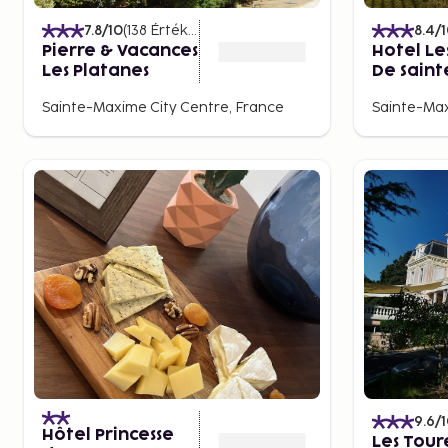
7.8
/10
(
138
Értékelések
)
8.4
/
Pierre & Vacances
Hotel Le
Les Platanes
De Sain
Sainte-Maxime City Centre, France
Sainte-Ma
9.6
/
Hôtel Princesse
Les Tour