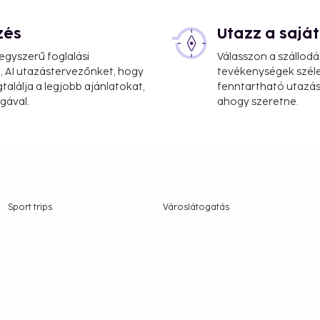
zés
Utazz a saj
gyszerű foglalási
Válasszon a szállodá
, AI utazástervezőnket, hogy
tevékenységek széle
alálja a legjobb ajánlatokat,
fenntartható utazási
gával.
ahogy szeretne.
Sport trips
Városlátogatás