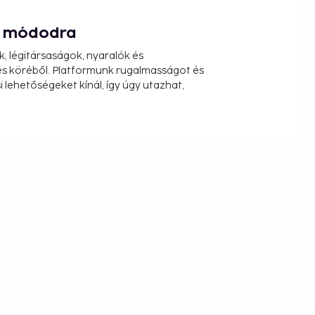
át módodra
k, légitársaságok, nyaralók és
s köréből. Platformunk rugalmasságot és
 lehetőségeket kínál, így úgy utazhat,