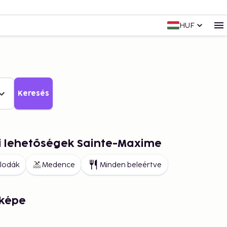
HUF
Keresés
i lehetőségek Sainte-Maxime
llodák
Medence
Minden beleértve
rképe