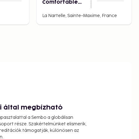
Comfortable
Holiday
Residence
La Nartelle, Sainte-Maxime, France
ói által megbízható
pasztalattal a Sembo a globálisan
oport része. Szakértelmünket elismerik,
reditációk támogatják, különösen az
n.