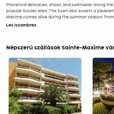
Provencal delicacies, shoes, and swimwear. Along the 
popular boules area. The town also boasts a pleasant
Maxime comes alive during the summer season, from 
Les Issambres
East of Ste Maxime (9 km) is the village of Les Issamb
charm and Provencal character. Here you will find som
and widest sandy beaches. Many accommodations in 
Népszerű szállások Sainte-Maxime v
a few kilometers up the picturesque hills, offering bea
surroundings and a stunning view of the Mediterranea
The surroundings are scenic and offer much more tha
location is ideal if you want to explore nearby villag
is just 14 km away.