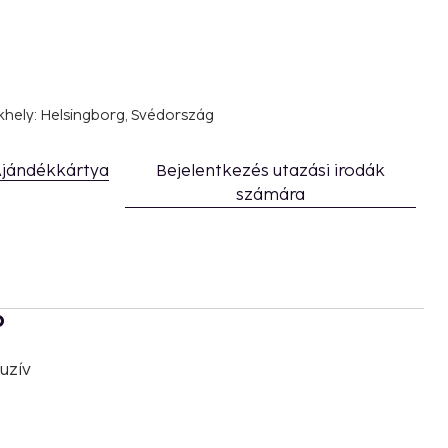
khely: Helsingborg, Svédország
jándékkártya
Bejelentkezés utazási irodák
számára
b
uzív