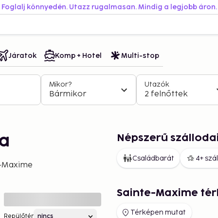
Foglalj könnyedén. Utazz rugalmasan. Mindig a legjobb áron.
Járatok
Komp + Hotel
Multi-stop
Mikor?
Utazók
Bármikor
2 felnőttek
Népszerű szálloda
ba
Családbarát
4+ szá
e-Maxime
Sainte-Maxime té
Térképen mutat
Repülőtér