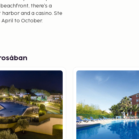
beachfront, there's a
 harbor and a casino. Ste
April to October.
res, which has a rural
e of the Riviera’s finest
Les Issambres are nestled
árosában
utiful natural
n.
n just sun and sea. The
es and vineyards. St Tropez