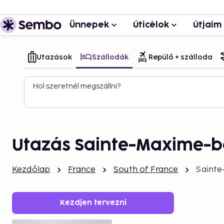
Ünnepek
Úticélok
Útjaim
Utazások
Szállodák
Repülő + szálloda
Hol szeretnél megszállni?
Utazás Sainte-Maxime-
Kezdőlap
France
South of France
Saint
Kezdjen tervezni