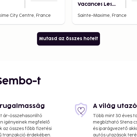
Vacances Les
Restanques du
ime City Centre, France
Sainte-Maxime, France
Carré Beauchêne
Mutasd az összes hotelt
 Sembo-t
s rugalmasság
A világ utaz
at ár-összehasonlító
Több mint 30 éves ta
 Ön igényeinek megfelelő
megbízható Stena cs
k az összes főbb fizetési
és iparágvezető akk
ű tranzakció érdekében.
autós utazások teré