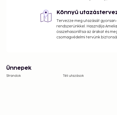
Könnyű utazásterve
Tervezze meg utazását gyorsan e
rendszerünkkel. Használja Amelia
összehasonlítsa az árakat és megt
csomagvédelmi tervünk biztonsá
Ünnepek
Strandok
Téli utazások