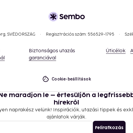
borg, SVÉDORSZÁG
Regisztrációs szám: 556529-1795
Szé
a
Biztonságos utazás
Úticélok
A
ál
garanciával
Cookie-beállítások
Ne maradjon le – értesüljön a legfrisseb
hírekről
yen naprakész velünk! Inspirációk, utazási tippek és exkl
ajánlatok várják.
Feliratkozás