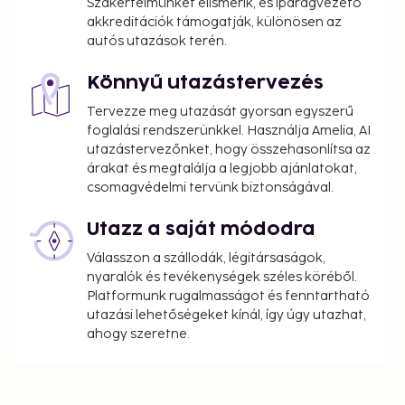
Szakértelmünket elismerik, és iparágvezető
akkreditációk támogatják, különösen az
autós utazások terén.
Könnyű utazástervezés
Tervezze meg utazását gyorsan egyszerű
foglalási rendszerünkkel. Használja Amelia, AI
utazástervezőnket, hogy összehasonlítsa az
árakat és megtalálja a legjobb ajánlatokat,
csomagvédelmi tervünk biztonságával.
Utazz a saját módodra
Válasszon a szállodák, légitársaságok,
nyaralók és tevékenységek széles köréből.
Platformunk rugalmasságot és fenntartható
utazási lehetőségeket kínál, így úgy utazhat,
ahogy szeretne.