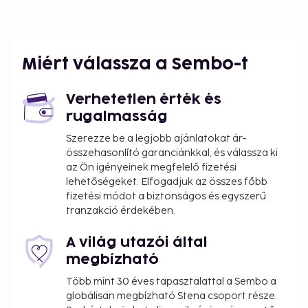
Miért válassza a Sembo-t
Verhetetlen érték és
rugalmasság
Szerezze be a legjobb ajánlatokat ár-
összehasonlító garanciánkkal, és válassza ki
az Ön igényeinek megfelelő fizetési
lehetőségeket. Elfogadjuk az összes főbb
fizetési módot a biztonságos és egyszerű
tranzakció érdekében.
A világ utazói által
megbízható
Több mint 30 éves tapasztalattal a Sembo a
globálisan megbízható Stena csoport része.