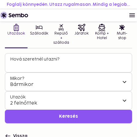
Foglalj könnyedén. Utazz rugalmasan. Mindig a legjobb áron.
Utazások
Szállodák
Repülő
Járatok
Komp +
Multi-
+
Hotel
stop
szálloda
Hová szeretnél utazni?
Mikor?
Bármikor
Utazók
2 felnőttek
Keresés
Vissza