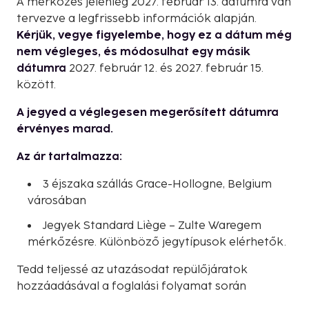
A mérkőzés jelenleg 2027. február 13. dátumra van
tervezve a legfrissebb információk alapján.
Kérjük, vegye figyelembe, hogy ez a dátum még
nem végleges, és módosulhat egy másik
dátumra
2027. február 12. és 2027. február 15.
között.
A jegyed a véglegesen megerősített dátumra
érvényes marad.
Az ár tartalmazza:
3 éjszaka szállás Grace-Hollogne, Belgium
városában
Jegyek Standard Liège – Zulte Waregem
mérkőzésre. Különböző jegytípusok elérhetők.
Tedd teljessé az utazásodat repülőjáratok
hozzáadásával a foglalási folyamat során