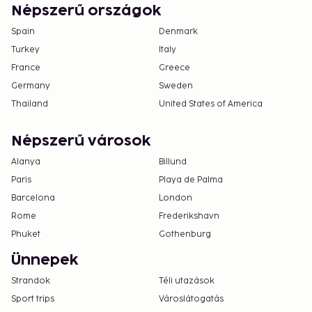
Népszerű országok
Spain
Denmark
Turkey
Italy
France
Greece
Germany
Sweden
Thailand
United States of America
Népszerű városok
Alanya
Billund
Paris
Playa de Palma
Barcelona
London
Rome
Frederikshavn
Phuket
Gothenburg
Ünnepek
Strandok
Téli utazások
Sport trips
Városlátogatás