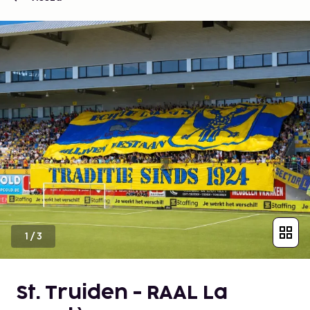
1
/
3
St. Truiden - RAAL La