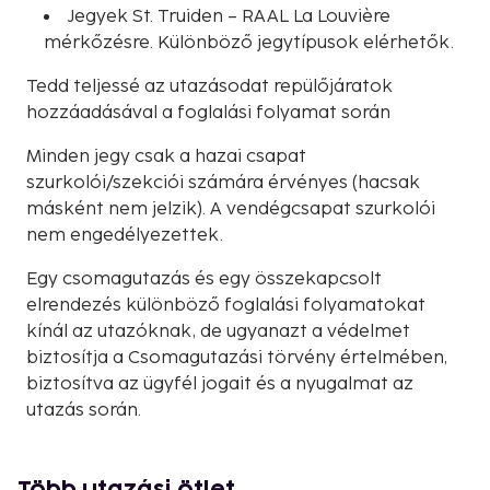
Jegyek St. Truiden – RAAL La Louvière
mérkőzésre. Különböző jegytípusok elérhetők.
Tedd teljessé az utazásodat repülőjáratok
hozzáadásával a foglalási folyamat során
Minden jegy csak a hazai csapat
szurkolói/szekciói számára érvényes (hacsak
másként nem jelzik). A vendégcsapat szurkolói
nem engedélyezettek.
Egy csomagutazás és egy összekapcsolt
elrendezés különböző foglalási folyamatokat
kínál az utazóknak, de ugyanazt a védelmet
biztosítja a Csomagutazási törvény értelmében,
biztosítva az ügyfél jogait és a nyugalmat az
utazás során.
Több utazási ötlet