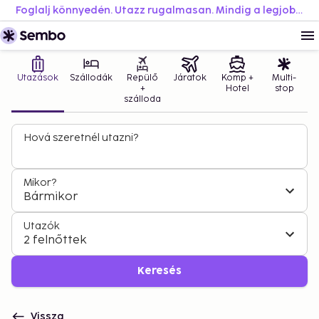
Foglalj könnyedén. Utazz rugalmasan. Mindig a legjobb áron.
Utazások
Szállodák
Repülő
Járatok
Komp +
Multi-
+
Hotel
stop
szálloda
Hová szeretnél utazni?
Mikor?
Bármikor
Utazók
2 felnőttek
Keresés
Vissza