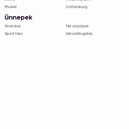
Phuket
Gothenburg
Ünnepek
Strandok
Téli utazások
Sport trips
Városlátogatás