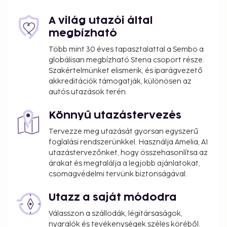
A világ utazói által
megbízható
Több mint 30 éves tapasztalattal a Sembo a
globálisan megbízható Stena csoport része.
Szakértelmünket elismerik, és iparágvezető
akkreditációk támogatják, különösen az
autós utazások terén.
Könnyű utazástervezés
Tervezze meg utazását gyorsan egyszerű
foglalási rendszerünkkel. Használja Amelia, AI
utazástervezőnket, hogy összehasonlítsa az
árakat és megtalálja a legjobb ajánlatokat,
csomagvédelmi tervünk biztonságával.
Utazz a saját módodra
Válasszon a szállodák, légitársaságok,
nyaralók és tevékenységek széles köréből.