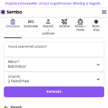
Foglalj könnyedén. Utazz rugalmasan. Mindig a legjobb áron.
Utazások
Szállodák
Repülő
Járatok
Komp +
Multi-
+
Hotel
stop
szálloda
Hová szeretnél utazni?
Mikor?
Bármikor
Utazók
2 felnőttek
Keresés
Vissza