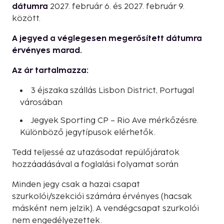
dátumra
2027. február 6. és 2027. február 9.
között.
A jegyed a véglegesen megerősített dátumra
érvényes marad.
Az ár tartalmazza:
3 éjszaka szállás Lisbon District, Portugal
városában
Jegyek Sporting CP – Rio Ave mérkőzésre.
Különböző jegytípusok elérhetők.
Tedd teljessé az utazásodat repülőjáratok
hozzáadásával a foglalási folyamat során
Minden jegy csak a hazai csapat
szurkolói/szekciói számára érvényes (hacsak
másként nem jelzik). A vendégcsapat szurkolói
nem engedélyezettek.