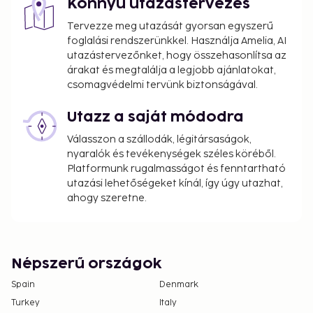
Könnyű utazástervezés
Tervezze meg utazását gyorsan egyszerű
foglalási rendszerünkkel. Használja Amelia, AI
utazástervezőnket, hogy összehasonlítsa az
árakat és megtalálja a legjobb ajánlatokat,
csomagvédelmi tervünk biztonságával.
Utazz a saját módodra
Válasszon a szállodák, légitársaságok,
nyaralók és tevékenységek széles köréből.
Platformunk rugalmasságot és fenntartható
utazási lehetőségeket kínál, így úgy utazhat,
ahogy szeretne.
Népszerű országok
Spain
Denmark
Turkey
Italy