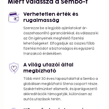
Miért válassza a Sembo-t
Verhetetlen érték és
rugalmasság
Szerezze be a legjobb ajánlatokat ár-
összehasonlító garanciánkkal, és válassza ki
az Ön igényeinek megfelelő fizetési
lehetőségeket. Elfogadjuk az összes főbb
fizetési módot a biztonságos és egyszerű
tranzakció érdekében.
A világ utazói által
megbízható
Több mint 30 éves tapasztalattal a Sembo a
globálisan megbízható Stena csoport része.
Szakértelmünket elismerik, és iparágvezető
akkreditációk támogatják, különösen az
autós utazások terén.