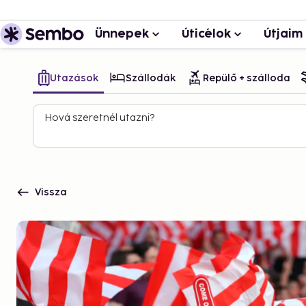
Ünnepek
Úticélok
Útjaim
Utazások
Szállodák
Repülő + szálloda
Hová szeretnél utazni?
Vissza