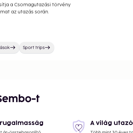
sítja a Csomagutazási törvény
lmat az utazás során.
zások
Sport trips
 Sembo-t
s rugalmasság
A világ utaz
at ár-összehasonlító
Több mint 30 éves ta