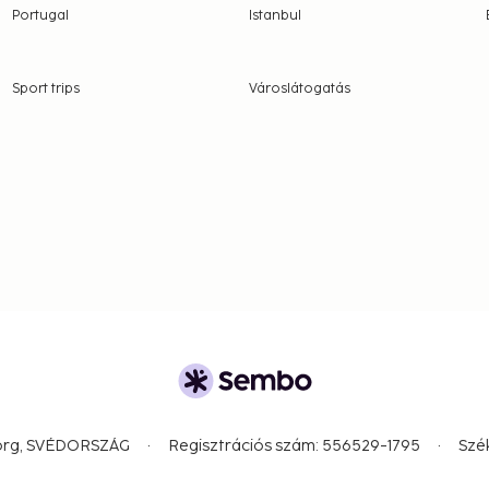
Portugal
Istanbul
Sport trips
Városlátogatás
borg, SVÉDORSZÁG
Regisztrációs szám: 556529-1795
Szé