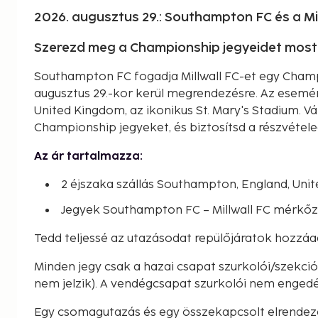
2026. augusztus 29.: Southampton FC és a Mil
Szerezd meg a Championship jegyeidet most,
Southampton FC fogadja Millwall FC-et egy Cham
augusztus 29.-kor kerül megrendezésre. Az esemé
United Kingdom, az ikonikus St. Mary's Stadium. Vá
Championship jegyeket, és biztosítsd a részvétele
Az ár tartalmazza:
2 éjszaka szállás Southampton, England, Un
Jegyek Southampton FC – Millwall FC mérkőz
Tedd teljessé az utazásodat repülőjáratok hozzáa
Minden jegy csak a hazai csapat szurkolói/szekc
nem jelzik). A vendégcsapat szurkolói nem engedé
Egy csomagutazás és egy összekapcsolt elrendez