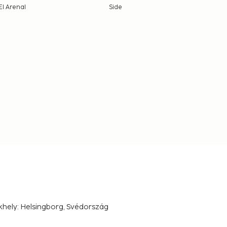
El Arenal
Side
khely: Helsingborg, Svédország