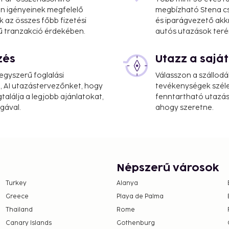
 Ön igényeinek megfelelő
megbízható Stena cs
k az összes főbb fizetési
és iparágvezető akk
ű tranzakció érdekében.
autós utazások teré
zés
Utazz a saj
gyszerű foglalási
Válasszon a szállodá
, AI utazástervezőnket, hogy
tevékenységek széle
alálja a legjobb ajánlatokat,
fenntartható utazási
gával.
ahogy szeretne.
Népszerű városok
Turkey
Alanya
Greece
Playa de Palma
Thailand
Rome
Canary Islands
Gothenburg