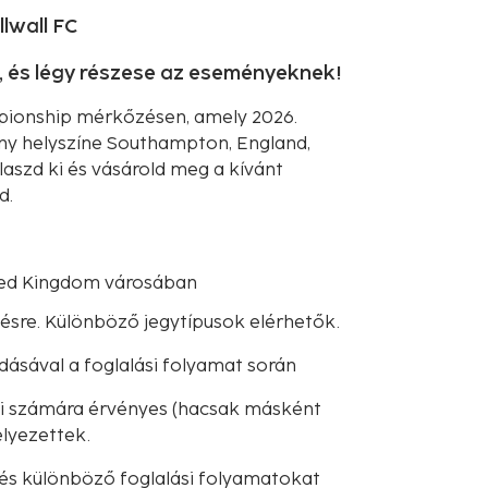
lwall FC
 és légy részese az eseményeknek!
pionship mérkőzésen, amely 2026.
ny helyszíne Southampton, England,
laszd ki és vásárold meg a kívánt
d.
ited Kingdom városában
ésre. Különböző jegytípusok elérhetők.
dásával a foglalási folyamat során
iói számára érvényes (hacsak másként
lyezettek.
és különböző foglalási folyamatokat