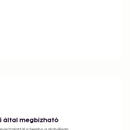
ói által megbízható
pasztalattal a Sembo a globálisan