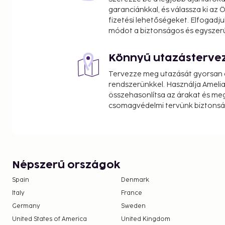
garanciánkkal, és válassza ki az
fizetési lehetőségeket. Elfogadju
módot a biztonságos és egyszer
Könnyű utazásterve
Tervezze meg utazását gyorsan e
rendszerünkkel. Használja Amelia
összehasonlítsa az árakat és megt
csomagvédelmi tervünk biztonsá
Népszerű országok
Spain
Denmark
Italy
France
Germany
Sweden
United States of America
United Kingdom