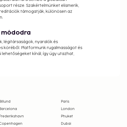
oport része. Szakértelmünket elismerik,
reditációk támogatják, különösen az
n.
át módodra
k, légitársaságok, nyaralók és
s köréből. Platformunk rugalmasságot és
 lehetőségeket kínál, így úgy utazhat,
Billund
Paris
Barcelona
London
Frederikshavn
Phuket
Copenhagen
Dubai