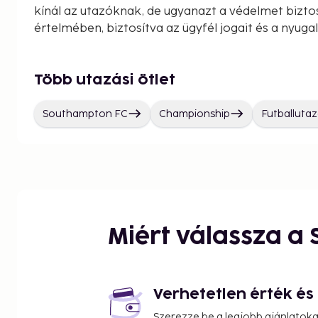
kínál az utazóknak, de ugyanazt a védelmet bizto
értelmében, biztosítva az ügyfél jogait és a nyuga
Több utazási ötlet
Southampton FC
Championship
Futballuta
Miért válassza a
Verhetetlen érték é
Szerezze be a legjobb ajánlatok