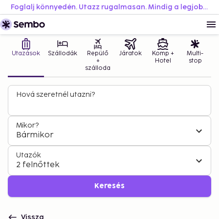
Foglalj könnyedén. Utazz rugalmasan. Mindig a legjobb áron.
Utazások
Szállodák
Repülő
Járatok
Komp +
Multi-
+
Hotel
stop
szálloda
Hová szeretnél utazni?
Mikor?
Bármikor
Utazók
2 felnőttek
Keresés
Vissza