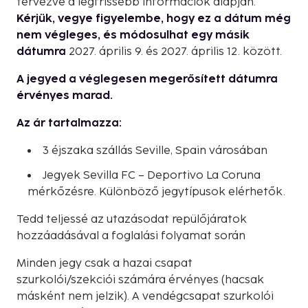
tervezve a legfrissebb információk alapján.
Kérjük, vegye figyelembe, hogy ez a dátum még
nem végleges, és módosulhat egy másik
dátumra
2027. április 9. és 2027. április 12. között.
A jegyed a véglegesen megerősített dátumra
érvényes marad.
Az ár tartalmazza:
3 éjszaka szállás Seville, Spain városában
Jegyek Sevilla FC – Deportivo La Coruna
mérkőzésre. Különböző jegytípusok elérhetők.
Tedd teljessé az utazásodat repülőjáratok
hozzáadásával a foglalási folyamat során
Minden jegy csak a hazai csapat
szurkolói/szekciói számára érvényes (hacsak
másként nem jelzik). A vendégcsapat szurkolói