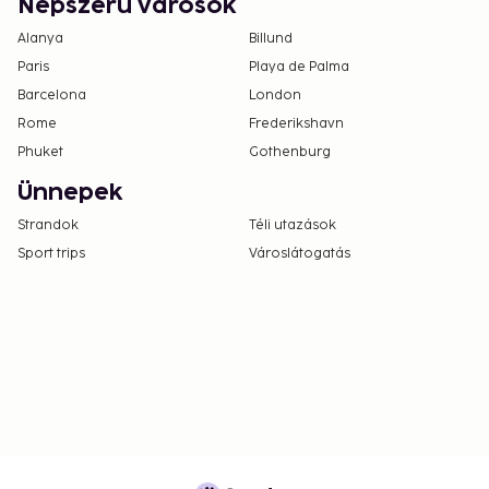
Népszerű városok
Alanya
Billund
Paris
Playa de Palma
Barcelona
London
Rome
Frederikshavn
Phuket
Gothenburg
Ünnepek
Strandok
Téli utazások
Sport trips
Városlátogatás