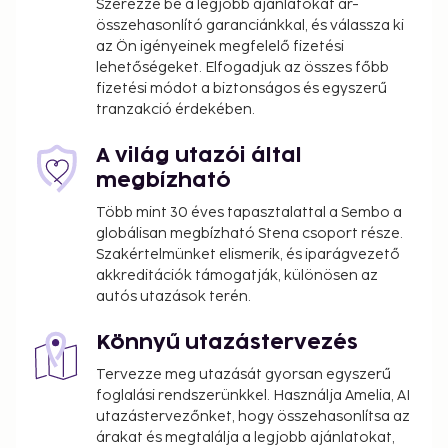
Szerezze be a legjobb ajánlatokat ár-
összehasonlító garanciánkkal, és válassza ki
az Ön igényeinek megfelelő fizetési
lehetőségeket. Elfogadjuk az összes főbb
fizetési módot a biztonságos és egyszerű
tranzakció érdekében.
A világ utazói által
megbízható
Több mint 30 éves tapasztalattal a Sembo a
globálisan megbízható Stena csoport része.
Szakértelmünket elismerik, és iparágvezető
akkreditációk támogatják, különösen az
autós utazások terén.
Könnyű utazástervezés
Tervezze meg utazását gyorsan egyszerű
foglalási rendszerünkkel. Használja Amelia, AI
utazástervezőnket, hogy összehasonlítsa az
árakat és megtalálja a legjobb ajánlatokat,