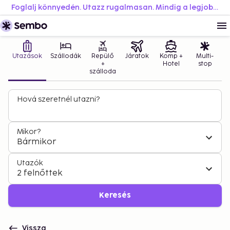
Foglalj könnyedén. Utazz rugalmasan. Mindig a legjobb áron.
Utazások
Szállodák
Repülő
Járatok
Komp +
Multi-
+
Hotel
stop
szálloda
Hová szeretnél utazni?
Mikor?
Bármikor
Utazók
2 felnőttek
Keresés
Vissza