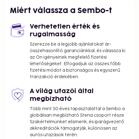
Miért válassza a Sembo-t
Verhetetlen érték és
rugalmasság
Szerezze be a legjobb ajánlatokat ár-
összehasonlító garanciánkkal, és válassza ki
az Ön igényeinek megfelelő fizetési
lehetőségeket. Elfogadjuk az összes főbb
fizetési módot a biztonságos és egyszerű
tranzakció érdekében.
A világ utazói által
megbízható
Több mint 30 éves tapasztalattal a Sembo a
globálisan megbízható Stena csoport része.
Szakértelmünket elismerik, és iparágvezető
akkreditációk támogatják, különösen az
autós utazások terén.