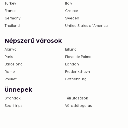
Turkey
Italy
France
Greece
Germany
Sweden
Thailand
United States of America
Népszerű városok
Alanya
Billund
Paris
Playa de Palma
Barcelona
London
Rome
Frederikshavn
Phuket
Gothenburg
Ünnepek
Strandok
Téli utazások
Sport trips
Városlátogatás