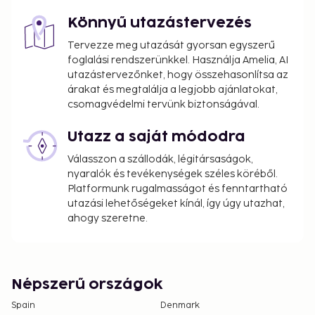
Könnyű utazástervezés
Tervezze meg utazását gyorsan egyszerű
foglalási rendszerünkkel. Használja Amelia, AI
utazástervezőnket, hogy összehasonlítsa az
árakat és megtalálja a legjobb ajánlatokat,
csomagvédelmi tervünk biztonságával.
Utazz a saját módodra
Válasszon a szállodák, légitársaságok,
nyaralók és tevékenységek széles köréből.
Platformunk rugalmasságot és fenntartható
utazási lehetőségeket kínál, így úgy utazhat,
ahogy szeretne.
Népszerű országok
Spain
Denmark