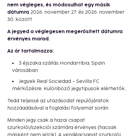
nem végleges, és módosulhat egy másik
dátumra
2026. november 27. és 2026. november
30. között.
A jegyed a véglegesen megerősített dátumra
érvényes marad.
Az ár tartalmazza:
3 éjszaka szállás Hondarribia, Spain
városában
Jegyek Real Sociedad – Sevilla FC
mérkőzésre. Különböző jegytípusok elérhetők.
Tedd teljessé az utazásodat repülőjáratok
hozzáadásával a foglalási folyamat során
Minden jegy csak a hazai csapat
szurkolói/szekciói számára érvényes (hacsak
másként nem jelzik). A vendégcsapat szurkolói