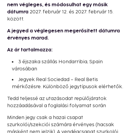
nem végleges, és módosulhat egy másik
dátumra
2027. február 12. és 2027. február 15.
között.
A jegyed a véglegesen megerősített dátumra
érvényes marad.
Az ár tartalmazza:
3 éjszaka szállás Hondarribia, Spain
városában
Jegyek Real Sociedad – Real Betis
mérkőzésre. Különböző jegytípusok elérhetők.
Tedd teljessé az utazásodat repülőjáratok
hozzáadásával a foglalási folyamat során
Minden jegy csak a hazai csapat
szurkolói/szekciói számára érvényes (hacsak
másként nem jelzik). A vendégcsapat szurkolói