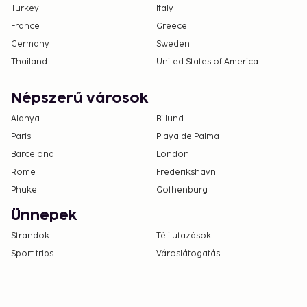
Turkey
Italy
France
Greece
Germany
Sweden
Thailand
United States of America
Népszerű városok
Alanya
Billund
Paris
Playa de Palma
Barcelona
London
Rome
Frederikshavn
Phuket
Gothenburg
Ünnepek
Strandok
Téli utazások
Sport trips
Városlátogatás