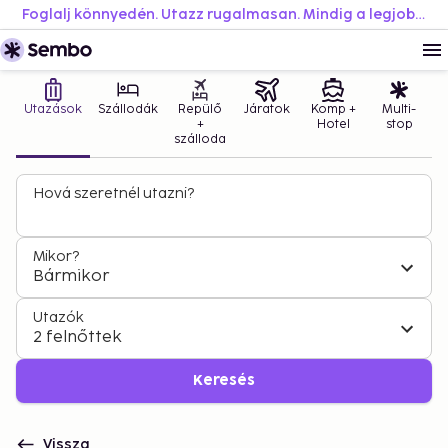
Foglalj könnyedén. Utazz rugalmasan. Mindig a legjobb áron.
Utazások
Szállodák
Repülő
Járatok
Komp +
Multi-
+
Hotel
stop
szálloda
Hová szeretnél utazni?
Mikor?
Bármikor
Utazók
2 felnőttek
Keresés
Vissza