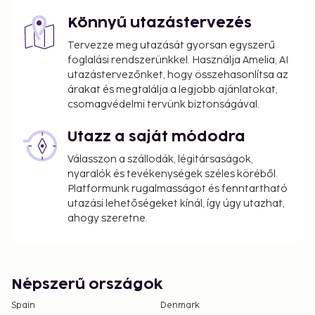
Könnyű utazástervezés
Tervezze meg utazását gyorsan egyszerű
foglalási rendszerünkkel. Használja Amelia, AI
utazástervezőnket, hogy összehasonlítsa az
árakat és megtalálja a legjobb ajánlatokat,
csomagvédelmi tervünk biztonságával.
Utazz a saját módodra
Válasszon a szállodák, légitársaságok,
nyaralók és tevékenységek széles köréből.
Platformunk rugalmasságot és fenntartható
utazási lehetőségeket kínál, így úgy utazhat,
ahogy szeretne.
Népszerű országok
Spain
Denmark