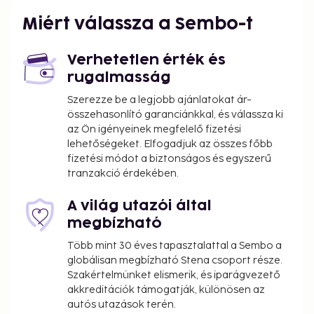
Miért válassza a Sembo-t
Verhetetlen érték és
rugalmasság
Szerezze be a legjobb ajánlatokat ár-
összehasonlító garanciánkkal, és válassza ki
az Ön igényeinek megfelelő fizetési
lehetőségeket. Elfogadjuk az összes főbb
fizetési módot a biztonságos és egyszerű
tranzakció érdekében.
A világ utazói által
megbízható
Több mint 30 éves tapasztalattal a Sembo a
globálisan megbízható Stena csoport része.
Szakértelmünket elismerik, és iparágvezető
akkreditációk támogatják, különösen az
autós utazások terén.