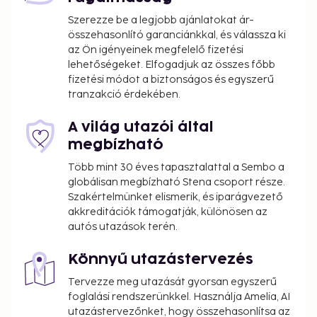
Szerezze be a legjobb ajánlatokat ár-
összehasonlító garanciánkkal, és válassza ki
az Ön igényeinek megfelelő fizetési
lehetőségeket. Elfogadjuk az összes főbb
fizetési módot a biztonságos és egyszerű
tranzakció érdekében.
A világ utazói által
megbízható
Több mint 30 éves tapasztalattal a Sembo a
globálisan megbízható Stena csoport része.
Szakértelmünket elismerik, és iparágvezető
akkreditációk támogatják, különösen az
autós utazások terén.
Könnyű utazástervezés
Tervezze meg utazását gyorsan egyszerű
foglalási rendszerünkkel. Használja Amelia, AI
utazástervezőnket, hogy összehasonlítsa az