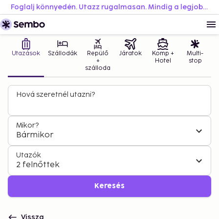
Foglalj könnyedén. Utazz rugalmasan. Mindig a legjobb áron.
Utazások
Szállodák
Repülő
Járatok
Komp +
Multi-
+
Hotel
stop
szálloda
Hová szeretnél utazni?
Mikor?
Bármikor
Utazók
2 felnőttek
Keresés
Vissza