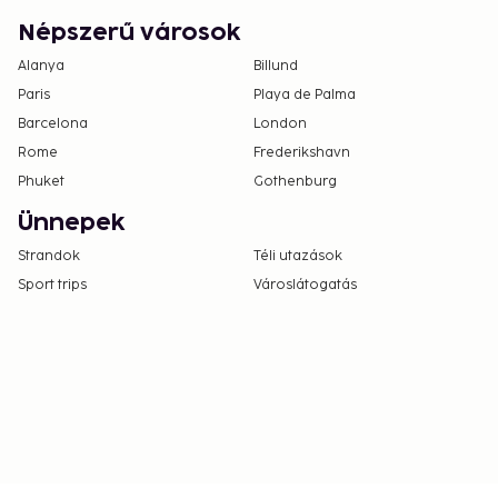
Népszerű városok
Alanya
Billund
Paris
Playa de Palma
Barcelona
London
Rome
Frederikshavn
Phuket
Gothenburg
Ünnepek
Strandok
Téli utazások
Sport trips
Városlátogatás