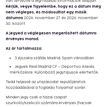
van tervezve a legfrissebb információk alapján.
Kérjük, vegye figyelembe, hogy ez a dátum még
nem végleges, és módosulhat egy másik
dátumra
2026. november 27. és 2026. november
30. között.
A jegyed a véglegesen megerősített dátumra
érvényes marad.
Az ár tartalmazza:
3 éjszaka szállás Madrid, Spain városában
Jegyek Real Madrid CF – Deportivo Alavés
mérkőzésre. Különböző jegytípusok elérhetők.
Tedd teljessé az utazásodat repülőjáratok
hozzáadásával a foglalási folyamat során
Minden jegy csak a hazai csapat
szurkolói/szekciói számára érvényes (hacsak