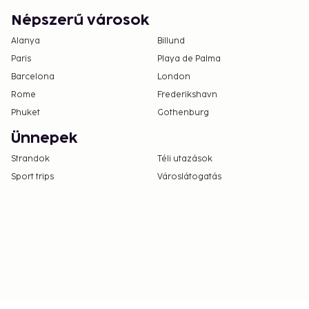
Népszerű városok
Alanya
Billund
Paris
Playa de Palma
Barcelona
London
Rome
Frederikshavn
Phuket
Gothenburg
Ünnepek
Strandok
Téli utazások
Sport trips
Városlátogatás