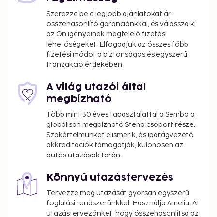
Szerezze be a legjobb ajánlatokat ár-
összehasonlító garanciánkkal, és válassza ki
az Ön igényeinek megfelelő fizetési
lehetőségeket. Elfogadjuk az összes főbb
fizetési módot a biztonságos és egyszerű
tranzakció érdekében.
A világ utazói által
megbízható
Több mint 30 éves tapasztalattal a Sembo a
globálisan megbízható Stena csoport része.
Szakértelmünket elismerik, és iparágvezető
akkreditációk támogatják, különösen az
autós utazások terén.
Könnyű utazástervezés
Tervezze meg utazását gyorsan egyszerű
foglalási rendszerünkkel. Használja Amelia, AI
utazástervezőnket, hogy összehasonlítsa az