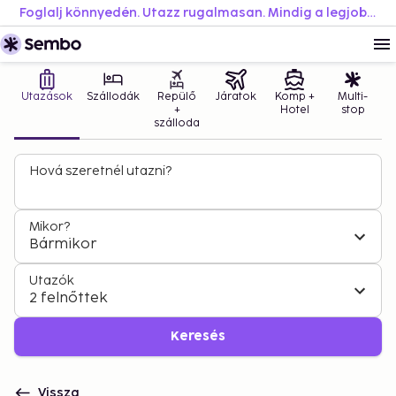
Foglalj könnyedén. Utazz rugalmasan. Mindig a legjobb áron.
Utazások
Szállodák
Repülő
Járatok
Komp +
Multi-
+
Hotel
stop
szálloda
Hová szeretnél utazni?
Mikor?
Bármikor
Utazók
2 felnőttek
Keresés
Vissza