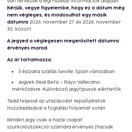
van tervezve a legfrissebb információk alapján.
Kérjük, vegye figyelembe, hogy ez a dátum még
nem végleges, és módosulhat egy másik
dátumra
2026. november 27. és 2026. november
30. között.
A jegyed a véglegesen megerősített dátumra
érvényes marad.
Az ár tartalmazza:
3 éjszaka szállás Seville, Spain városában
Jegyek Real Betis – Rayo Vallecano
mérkőzésre. Különböző jegytípusok elérhetők.
Tedd teljessé az utazásodat repülőjáratok
hozzáadásával a foglalási folyamat során
Minden jegy csak a hazai csapat
szurkolói/szekciói számára érvényes (hacsak