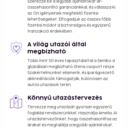
Szerezze be a legjobb ajánlatokat ár-
összehasonlító garanciánkkal, és válassza ki
az Ön igényeinek megfelelő fizetési
lehetőségeket. Elfogadjuk az összes főbb
fizetési módot a biztonságos és egyszerű
tranzakció érdekében.
A világ utazói által
megbízható
Több mint 30 éves tapasztalattal a Sembo a
globálisan megbízható Stena csoport része.
Szakértelmünket elismerik, és iparágvezető
akkreditációk támogatják, különösen az
autós utazások terén.
Könnyű utazástervezés
Tervezze meg utazását gyorsan egyszerű
foglalási rendszerünkkel. Használja Amelia, AI
utazástervezőnket, hogy összehasonlítsa az
árakat és megtalálja a legjobb ajánlatokat,