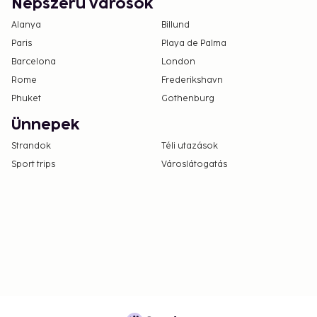
Népszerű városok
Alanya
Billund
Paris
Playa de Palma
Barcelona
London
Rome
Frederikshavn
Phuket
Gothenburg
Ünnepek
Strandok
Téli utazások
Sport trips
Városlátogatás