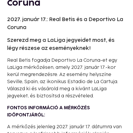
Coruna
2027. január 17.: Real Betis és a Deportivo La
Coruna
Szerezd meg a LaLiga jegyeidet most, és
légy részese az eseményeknek!
Real Betis fogadja Deportivo La Coruna-et egy
LaLiga mérkőzésen, amely 2027. január 17.-kor
kerül megrendezésre. Az esemény helyszíne
Seville, Spain, az ikonikus Estadio de La Cartuja.
Válaszd ki és vásárold meg a kívánt LaLiga
jegyeket, és biztosítsd a részvételed.
FONTOS INFORMÁCIÓ A MÉRKŐZÉS
IDŐPONTJÁRÓL:
A mérkőzés jelenleg 2027. január 17. dátumra van