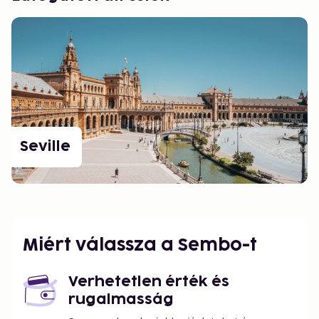
Seville
Miért válassza a Sembo-t
Verhetetlen érték és
rugalmasság