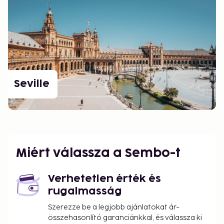
Seville
Miért válassza a Sembo-t
Verhetetlen érték és
rugalmasság
Szerezze be a legjobb ajánlatokat ár-
összehasonlító garanciánkkal, és válassza ki