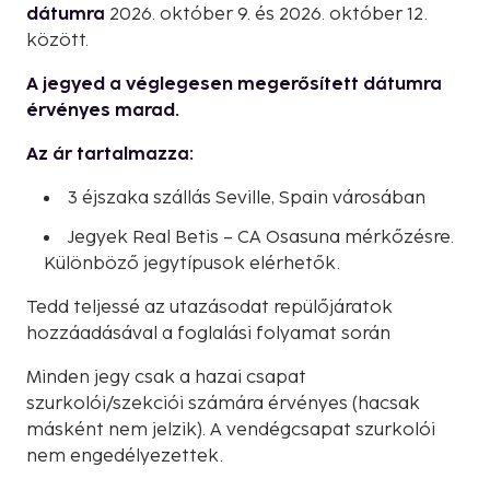
dátumra
2026. október 9. és 2026. október 12.
között.
A jegyed a véglegesen megerősített dátumra
érvényes marad.
Az ár tartalmazza:
3 éjszaka szállás Seville, Spain városában
Jegyek Real Betis – CA Osasuna mérkőzésre.
Különböző jegytípusok elérhetők.
Tedd teljessé az utazásodat repülőjáratok
hozzáadásával a foglalási folyamat során
Minden jegy csak a hazai csapat
szurkolói/szekciói számára érvényes (hacsak
másként nem jelzik). A vendégcsapat szurkolói
nem engedélyezettek.