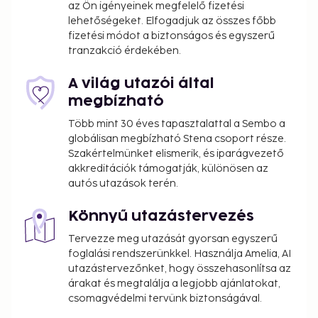
az Ön igényeinek megfelelő fizetési
lehetőségeket. Elfogadjuk az összes főbb
fizetési módot a biztonságos és egyszerű
tranzakció érdekében.
A világ utazói által
megbízható
Több mint 30 éves tapasztalattal a Sembo a
globálisan megbízható Stena csoport része.
Szakértelmünket elismerik, és iparágvezető
akkreditációk támogatják, különösen az
autós utazások terén.
Könnyű utazástervezés
Tervezze meg utazását gyorsan egyszerű
foglalási rendszerünkkel. Használja Amelia, AI
utazástervezőnket, hogy összehasonlítsa az
árakat és megtalálja a legjobb ajánlatokat,
csomagvédelmi tervünk biztonságával.