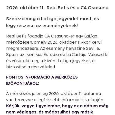
2026. október 11.: Real Betis és a CA Osasuna
Szerezd meg a LaLiga jegyeidet most, és
légy részese az eseményeknek!
Real Betis fogadja CA Osasuna-et egy LaLiga
mérkőzésen, amely 2026. október 11.-kor kerül
megrendezésre. Az esemény helyszíne Seville,
Spain, az ikonikus Estadio de La Cartuja. Válaszd ki
és vásárold meg a kívánt LaLiga jegyeket, és
biztosítsd a részvételed.
FONTOS INFORMÁCIÓ A MÉRKŐZÉS
IDŐPONTJÁRÓL:
A mérkőzés jelenleg 2026. október 11. dátumra
van tervezve a legfrissebb információk alapján.
Kérjük, vegye figyelembe, hogy ez a dátum még
nem végleges, és módosulhat egy másik