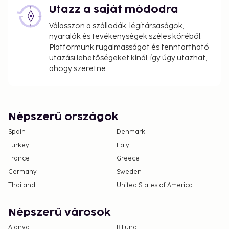
Utazz a saját módodra
Válasszon a szállodák, légitársaságok,
nyaralók és tevékenységek széles köréből.
Platformunk rugalmasságot és fenntartható
utazási lehetőségeket kínál, így úgy utazhat,
ahogy szeretne.
Népszerű országok
Spain
Denmark
Turkey
Italy
France
Greece
Germany
Sweden
Thailand
United States of America
Népszerű városok
Alanya
Billund