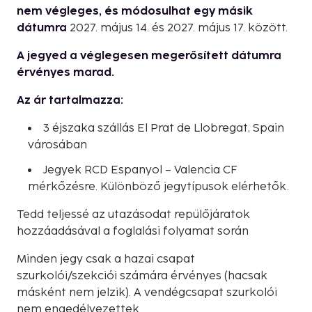
nem végleges, és módosulhat egy másik
dátumra
2027. május 14. és 2027. május 17. között.
A jegyed a véglegesen megerősített dátumra
érvényes marad.
Az ár tartalmazza:
3 éjszaka szállás El Prat de Llobregat, Spain
városában
Jegyek RCD Espanyol – Valencia CF
mérkőzésre. Különböző jegytípusok elérhetők.
Tedd teljessé az utazásodat repülőjáratok
hozzáadásával a foglalási folyamat során
Minden jegy csak a hazai csapat
szurkolói/szekciói számára érvényes (hacsak
másként nem jelzik). A vendégcsapat szurkolói
nem engedélyezettek.