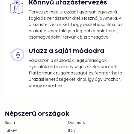
Könnyű utazástervezés
Tervezze meg utazását gyorsan egyszerű
foglalási rendszerünkkel. Használja Amelia, AI
utazástervezőnket, hogy összehasonlítsa az
árakat és megtalálja a legjobb ajánlatokat,
csomagvédelmi tervünk biztonságával.
Utazz a saját módodra
Válasszon a szállodák, légitársaságok,
nyaralók és tevékenységek széles köréből.
Platformunk rugalmasságot és fenntartható
utazási lehetőségeket kínál, így úgy utazhat,
ahogy szeretne.
Népszerű országok
Spain
Denmark
Turkey
Italy