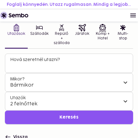
Foglalj könnyedén. Utazz rugalmasan. Mindig a legjobb áron.
Utazások
Szállodák
Repülő
Járatok
Komp +
Multi-
+
Hotel
stop
szálloda
Hová szeretnél utazni?
Mikor?
Bármikor
Utazók
2 felnőttek
Keresés
Vissza