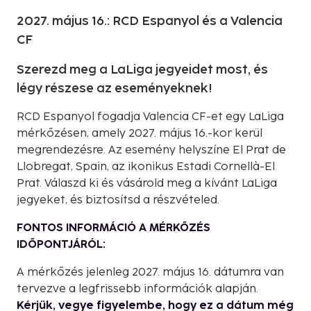
2027. május 16.: RCD Espanyol és a Valencia
CF
Szerezd meg a LaLiga jegyeidet most, és
légy részese az eseményeknek!
RCD Espanyol fogadja Valencia CF-et egy LaLiga
mérkőzésen, amely 2027. május 16.-kor kerül
megrendezésre. Az esemény helyszíne El Prat de
Llobregat, Spain, az ikonikus Estadi Cornellà-El
Prat. Válaszd ki és vásárold meg a kívánt LaLiga
jegyeket, és biztosítsd a részvételed.
FONTOS INFORMÁCIÓ A MÉRKŐZÉS
IDŐPONTJÁRÓL:
A mérkőzés jelenleg 2027. május 16. dátumra van
tervezve a legfrissebb információk alapján.
Kérjük, vegye figyelembe, hogy ez a dátum még