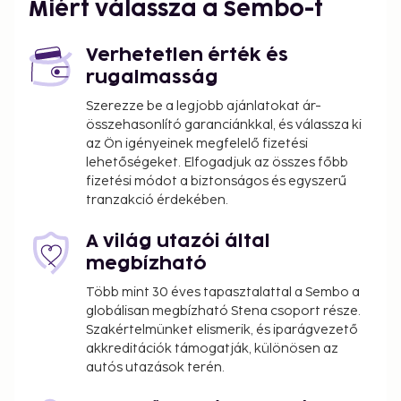
Miért válassza a Sembo-t
Verhetetlen érték és
rugalmasság
Szerezze be a legjobb ajánlatokat ár-
összehasonlító garanciánkkal, és válassza ki
az Ön igényeinek megfelelő fizetési
lehetőségeket. Elfogadjuk az összes főbb
fizetési módot a biztonságos és egyszerű
tranzakció érdekében.
A világ utazói által
megbízható
Több mint 30 éves tapasztalattal a Sembo a
globálisan megbízható Stena csoport része.
Szakértelmünket elismerik, és iparágvezető
akkreditációk támogatják, különösen az
autós utazások terén.