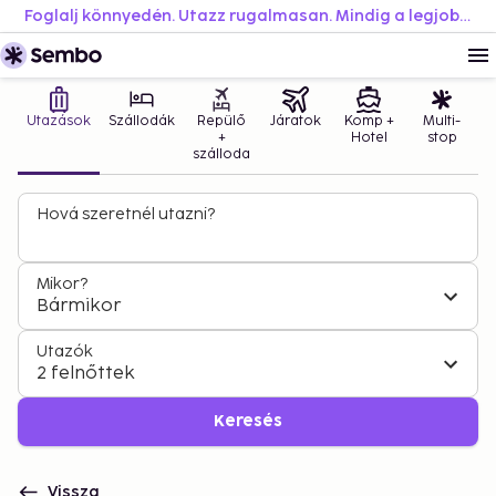
Foglalj könnyedén. Utazz rugalmasan. Mindig a legjobb áron.
Utazások
Szállodák
Repülő
Járatok
Komp +
Multi-
+
Hotel
stop
szálloda
Hová szeretnél utazni?
Mikor?
Bármikor
Utazók
2 felnőttek
Keresés
Vissza