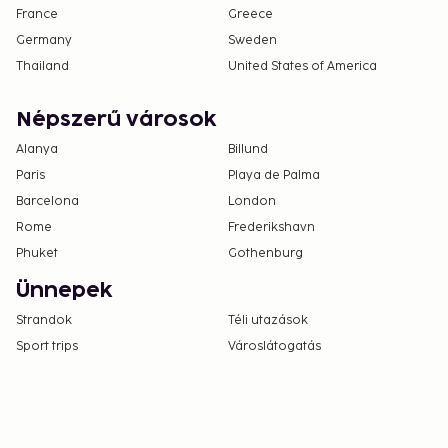
France
Greece
Germany
Sweden
Thailand
United States of America
Népszerű városok
Alanya
Billund
Paris
Playa de Palma
Barcelona
London
Rome
Frederikshavn
Phuket
Gothenburg
Ünnepek
Strandok
Téli utazások
Sport trips
Városlátogatás