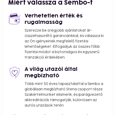
Miért válassza a Sembo-t
Verhetetlen érték és
rugalmasság
Szerezze be a legjobb ajánlatokat ár-
összehasonlító garanciánkkal, és válassza ki
az Ön igényeinek megfelelő fizetési
lehetőségeket. Elfogadjuk az összes főbb
fizetési módot a biztonságos és egyszerű
tranzakció érdekében.
A világ utazói által
megbízható
Több mint 30 éves tapasztalattal a Sembo a
globálisan megbízható Stena csoport része.
Szakértelmünket elismerik, és iparágvezető
akkreditációk támogatják, különösen az
autós utazások terén.