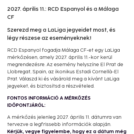
2027. április 11.: RCD Espanyol és a Málaga
CF
Szerezd meg a LaLiga jegyeidet most, és
légy részese az eseményeknek!
RCD Espanyol fogadja Málaga CF-et egy LaLiga
mérkőzésen, amely 2027. április 11.-kor kerül
megrendezésre. Az esemény helyszíne El Prat de
Llobregat, Spain, az ikonikus Estadi Cornellà-El
Prat. Válaszd ki és vásárold meg a kívánt LaLiga
jegyeket, és biztosítsd a részvételed.
FONTOS INFORMÁCIÓ A MÉRKŐZÉS
IDŐPONTJÁRÓL:
A mérkőzés jelenleg 2027. április 11. dátumra van
tervezve a legfrissebb információk alapján.
Kérjük, vegye figyelembe, hogy ez a dátum még