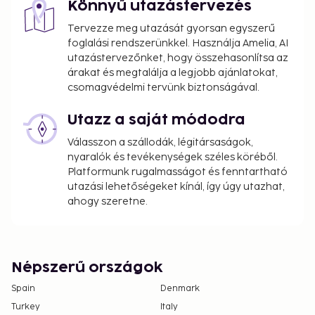
Könnyű utazástervezés
Tervezze meg utazását gyorsan egyszerű
foglalási rendszerünkkel. Használja Amelia, AI
utazástervezőnket, hogy összehasonlítsa az
árakat és megtalálja a legjobb ajánlatokat,
csomagvédelmi tervünk biztonságával.
Utazz a saját módodra
Válasszon a szállodák, légitársaságok,
nyaralók és tevékenységek széles köréből.
Platformunk rugalmasságot és fenntartható
utazási lehetőségeket kínál, így úgy utazhat,
ahogy szeretne.
Népszerű országok
Spain
Denmark
Turkey
Italy