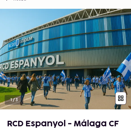
1
/
3
RCD Espanyol - Málaga CF