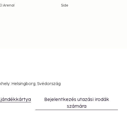
El Arenal
Side
khely: Helsingborg, Svédország
jándékkártya
Bejelentkezés utazási irodák
számára