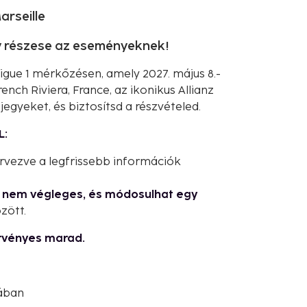
arseille
gy részese az eseményeknek!
igue 1 mérkőzésen, amely 2027. május 8.-
ch Riviera, France, az ikonikus Allianz
 jegyeket, és biztosítsd a részvételed.
L:
ervezve a legfrissebb információk
g nem végleges, és módosulhat egy
zött.
rvényes marad.
sában