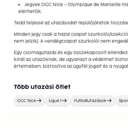
Jegyek OGC Nice – Olympique de Marseille m
elérhetők.
Tedd teljessé az utazásodat repülőjáratok hozzáa
Minden jegy csak a hazai csapat szurkolói/szekc
nem jelzik). A vendégcsapat szurkolói nem engedé
Egy csomagutazás és egy összekapcsolt elrendez
kínál az utazóknak, de ugyanazt a védelmet bizto
értelmében, biztosítva az ügyfél jogait és a nyuga
Több utazási ötlet
OGC Nice
Ligue 1
Futballutazások
Spor