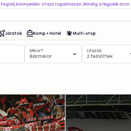
Foglalj könnyedén. Utazz rugalmasan. Mindig a legjobb áron.
Járatok
Komp + Hotel
Multi-stop
Mikor?
Utazók
Bármikor
2 felnőttek