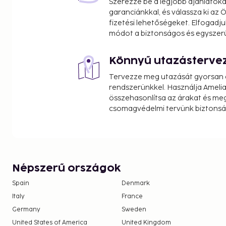
Szerezze be a legjobb ajánlatok
garanciánkkal, és válassza ki az
fizetési lehetőségeket. Elfogadju
módot a biztonságos és egyszer
Könnyű utazásterve
Tervezze meg utazását gyorsan e
rendszerünkkel. Használja Amelia
összehasonlítsa az árakat és megt
csomagvédelmi tervünk biztonsá
Népszerű országok
Spain
Denmark
Italy
France
Germany
Sweden
United States of America
United Kingdom