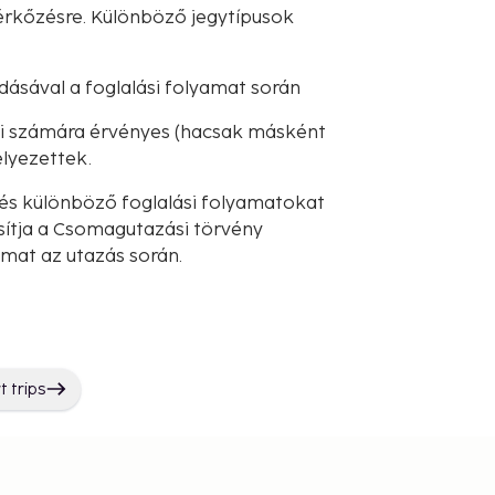
érkőzésre. Különböző jegytípusok
dásával a foglalási folyamat során
iói számára érvényes (hacsak másként
lyezettek.
és különböző foglalási folyamatokat
sítja a Csomagutazási törvény
lmat az utazás során.
t trips