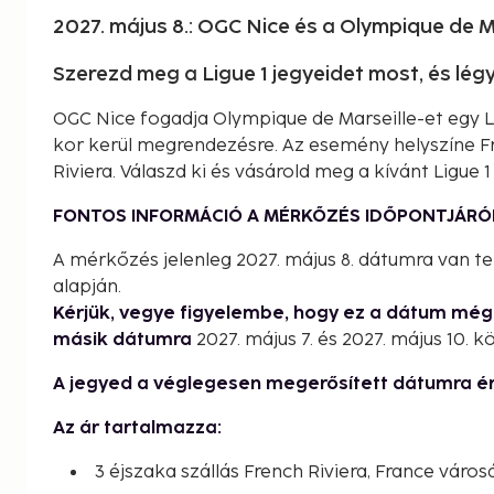
2027. május 8.: OGC Nice és a Olympique de M
Szerezd meg a Ligue 1 jegyeidet most, és lé
OGC Nice fogadja Olympique de Marseille-et egy L
kor kerül megrendezésre. Az esemény helyszíne Fren
Riviera. Válaszd ki és vásárold meg a kívánt Ligue 1
FONTOS INFORMÁCIÓ A MÉRKŐZÉS IDŐPONTJÁRÓ
A mérkőzés jelenleg 2027. május 8. dátumra van t
alapján.
Kérjük, vegye figyelembe, hogy ez a dátum mé
másik dátumra
2027. május 7. és 2027. május 10. kö
A jegyed a véglegesen megerősített dátumra é
Az ár tartalmazza:
3 éjszaka szállás French Riviera, France váro