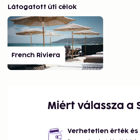
Látogatott úti célok
French Riviera
Miért válassza a
Verhetetlen érték é