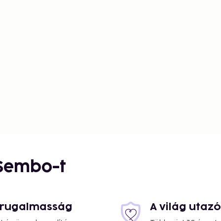
 Sembo-t
s rugalmasság
A világ utaz