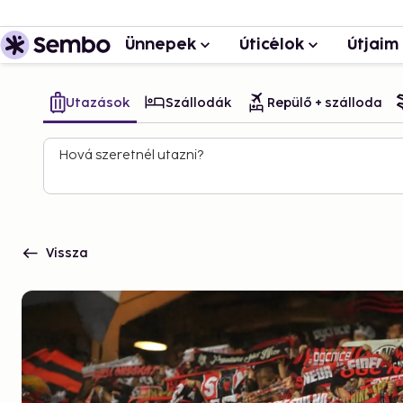
Ünnepek
Úticélok
Útjaim
Utazások
Szállodák
Repülő + szálloda
Hová szeretnél utazni?
Vissza