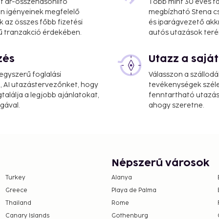
at ár-összehasonlító
Több mint 30 éves ta
 Ön igényeinek megfelelő
megbízható Stena cs
k az összes főbb fizetési
és iparágvezető akk
ű tranzakció érdekében.
autós utazások teré
zés
Utazz a saj
gyszerű foglalási
Válasszon a szállodá
, AI utazástervezőnket, hogy
tevékenységek széle
alálja a legjobb ajánlatokat,
fenntartható utazási
gával.
ahogy szeretne.
Népszerű városok
Turkey
Alanya
Greece
Playa de Palma
Thailand
Rome
Canary Islands
Gothenburg