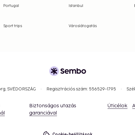
Portugal
Istanbul
Sport trips
Városlátogatás
borg, SVÉDORSZÁG
Regisztrációs szám: 556529-1795
Szé
a
Biztonságos utazás
Úticélok
A
ál
garanciával
Cookie-beállítások