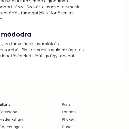
pasztalattal a Sembo a globálisan
oport része. Szakértelmünket elismerik,
reditációk támogatják, különösen az
n.
át módodra
k, légitársaságok, nyaralók és
s köréből. Platformunk rugalmasságot és
 lehetőségeket kínál, így úgy utazhat,
Billund
Paris
Barcelona
London
Frederikshavn
Phuket
Copenhagen
Dubai