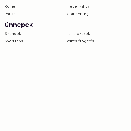
Rome
Frederikshavn
Phuket
Gothenburg
Ünnepek
Strandok
Téli utazások
Sport trips
Városlátogatás