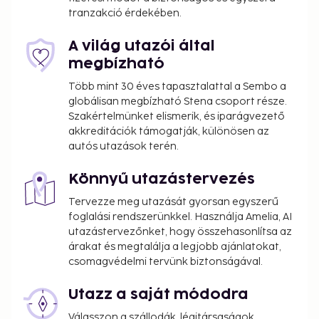
tranzakció érdekében.
A világ utazói által
megbízható
Több mint 30 éves tapasztalattal a Sembo a
globálisan megbízható Stena csoport része.
Szakértelmünket elismerik, és iparágvezető
akkreditációk támogatják, különösen az
autós utazások terén.
Könnyű utazástervezés
Tervezze meg utazását gyorsan egyszerű
foglalási rendszerünkkel. Használja Amelia, AI
utazástervezőnket, hogy összehasonlítsa az
árakat és megtalálja a legjobb ajánlatokat,
csomagvédelmi tervünk biztonságával.
Utazz a saját módodra
Válasszon a szállodák, légitársaságok,