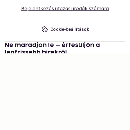
Bejelentkezés utazási irodák számára
Cookie-beállítások
Ne maradjon le – értesüljön a
legfrissebb hírekről
Legyen naprakész velünk! Inspirációk, utazási
tippek és exkluzív ajánlatok várják.
Feliratkozás
©
2026
Stena Line Travel Group AB