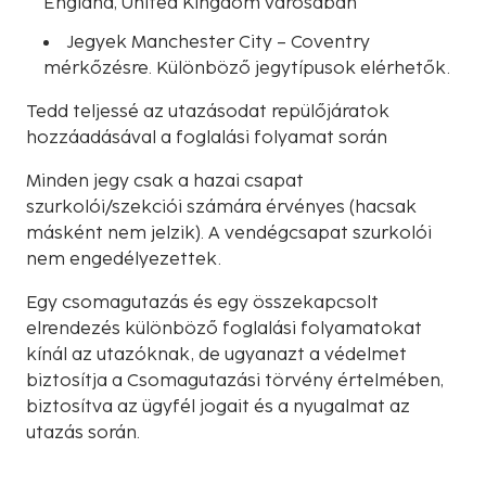
England, United Kingdom városában
Jegyek Manchester City – Coventry
mérkőzésre. Különböző jegytípusok elérhetők.
Tedd teljessé az utazásodat repülőjáratok
hozzáadásával a foglalási folyamat során
Minden jegy csak a hazai csapat
szurkolói/szekciói számára érvényes (hacsak
másként nem jelzik). A vendégcsapat szurkolói
nem engedélyezettek.
Egy csomagutazás és egy összekapcsolt
elrendezés különböző foglalási folyamatokat
kínál az utazóknak, de ugyanazt a védelmet
biztosítja a Csomagutazási törvény értelmében,
biztosítva az ügyfél jogait és a nyugalmat az
utazás során.