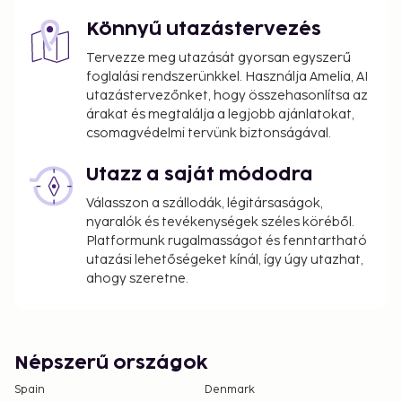
Könnyű utazástervezés
Tervezze meg utazását gyorsan egyszerű
foglalási rendszerünkkel. Használja Amelia, AI
utazástervezőnket, hogy összehasonlítsa az
árakat és megtalálja a legjobb ajánlatokat,
csomagvédelmi tervünk biztonságával.
Utazz a saját módodra
Válasszon a szállodák, légitársaságok,
nyaralók és tevékenységek széles köréből.
Platformunk rugalmasságot és fenntartható
utazási lehetőségeket kínál, így úgy utazhat,
ahogy szeretne.
Népszerű országok
Spain
Denmark