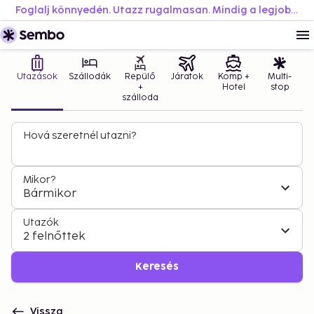
Foglalj könnyedén. Utazz rugalmasan. Mindig a legjobb áron.
Utazások
Szállodák
Repülő
Járatok
Komp +
Multi-
+
Hotel
stop
szálloda
Hová szeretnél utazni?
Mikor?
Bármikor
Utazók
2 felnőttek
Keresés
Vissza