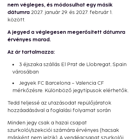
nem végleges, és módosulhat egy másik
dátumra
2027. január 29. és 2027. február 1.
között.
A jegyed a véglegesen megerősített dátumra
érvényes marad.
Az ár tartalmazza:
3 éjszaka szállás El Prat de Llobregat, Spain
városában
Jegyek FC Barcelona – Valencia CF
mérkőzésre. Különböző jegytípusok elérhetők.
Tedd teljessé az utazásodat repülőjáratok
hozzáadásával a foglalási folyamat során
Minden jegy csak a hazai csapat
szurkolói/szekciói számára érvényes (hacsak
másként nem jelzik). A vendégcsapat szurkolói