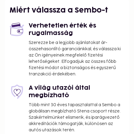
Miért válassza a Sembo-t
Verhetetlen érték és
rugalmasság
Szerezze be a legjobb ajánlatokat ár-
összehasonlító garanciánkkal, és válassza ki
az Ön igényeinek megfelelő fizetési
lehetőségeket. Elfogadjuk az összes főbb
fizetési módot a biztonságos és egyszerű
tranzakció érdekében.
A világ utazói által
megbízható
Több mint 30 éves tapasztalattal a Sembo a
globálisan megbízható Stena csoport része.
Szakértelmünket elismerik, és iparágvezető
akkreditációk támogatják, különösen az
autós utazások terén.