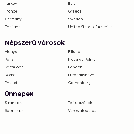
Turkey
Italy
France
Greece
Germany
Sweden
Thailand
United States of America
Népszerű városok
Alanya
Billund
Paris
Playa de Palma
Barcelona
London
Rome
Frederikshavn
Phuket
Gothenburg
Ünnepek
Strandok
Téli utazások
Sport trips
Városlátogatás