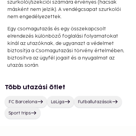
szurkolói/szekciói számára érvényes (hacsak
másként nem jelzik). A vendégcsapat szurkolói
nem engedélyezettek.
Egy csomagutazás és egy összekapcsolt
elrendezés különböző foglalási folyamatokat
kínál az utazóknak, de ugyanazt a védelmet
biztosítja a Csomagutazási törvény értelmében,
biztosítva az ügyfél jogait és a nyugalmat az
utazás során.
Több utazási ötlet
FC Barcelona
LaLiga
Futballutazások
Sport trips