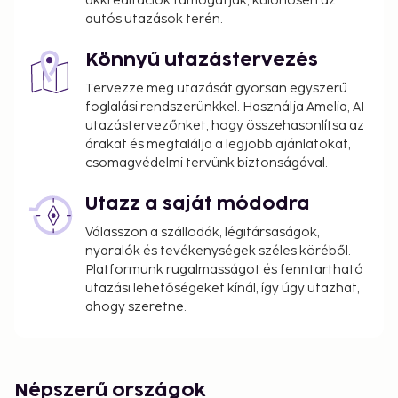
akkreditációk támogatják, különösen az
autós utazások terén.
Könnyű utazástervezés
Tervezze meg utazását gyorsan egyszerű
foglalási rendszerünkkel. Használja Amelia, AI
utazástervezőnket, hogy összehasonlítsa az
árakat és megtalálja a legjobb ajánlatokat,
csomagvédelmi tervünk biztonságával.
Utazz a saját módodra
Válasszon a szállodák, légitársaságok,
nyaralók és tevékenységek széles köréből.
Platformunk rugalmasságot és fenntartható
utazási lehetőségeket kínál, így úgy utazhat,
ahogy szeretne.
Népszerű országok