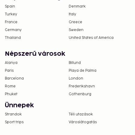
Spain
Denmark
Turkey
Italy
France
Greece
Germany
Sweden
Thailand
United States of America
Népszerű városok
Alanya
Billund
Paris
Playa de Palma
Barcelona
London
Rome
Frederikshavn
Phuket
Gothenburg
Ünnepek
Strandok
Téli utazások
Sport trips
Városlátogatás