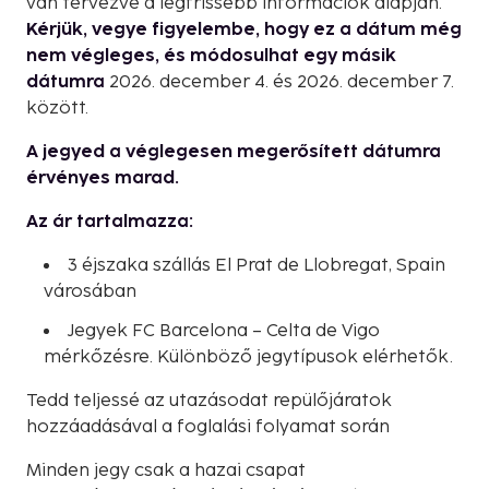
van tervezve a legfrissebb információk alapján.
Kérjük, vegye figyelembe, hogy ez a dátum még
nem végleges, és módosulhat egy másik
dátumra
2026. december 4. és 2026. december 7.
között.
A jegyed a véglegesen megerősített dátumra
érvényes marad.
Az ár tartalmazza:
3 éjszaka szállás El Prat de Llobregat, Spain
városában
Jegyek FC Barcelona – Celta de Vigo
mérkőzésre. Különböző jegytípusok elérhetők.
Tedd teljessé az utazásodat repülőjáratok
hozzáadásával a foglalási folyamat során
Minden jegy csak a hazai csapat