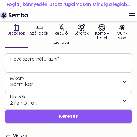
Foglalj könnyedén. Utazz rugalmasan. Mindig a legjobb áron.
Utazások
Szállodák
Repülő
Járatok
Komp +
Multi-
+
Hotel
stop
szálloda
Hová szeretnél utazni?
Mikor?
Bármikor
Utazók
2 felnőttek
Keresés
Vissza