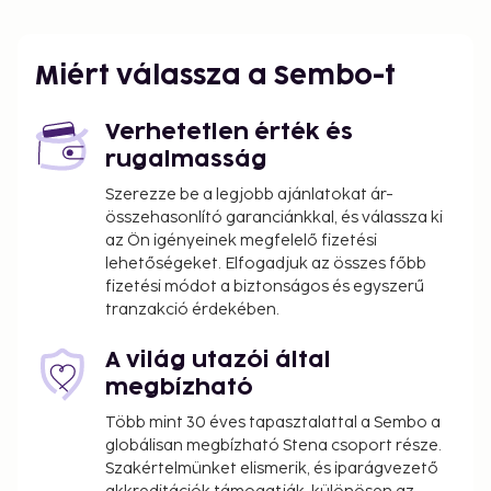
Miért válassza a Sembo-t
Verhetetlen érték és
rugalmasság
Szerezze be a legjobb ajánlatokat ár-
összehasonlító garanciánkkal, és válassza ki
az Ön igényeinek megfelelő fizetési
lehetőségeket. Elfogadjuk az összes főbb
fizetési módot a biztonságos és egyszerű
tranzakció érdekében.
A világ utazói által
megbízható
Több mint 30 éves tapasztalattal a Sembo a
globálisan megbízható Stena csoport része.
Szakértelmünket elismerik, és iparágvezető