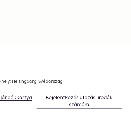
khely: Helsingborg, Svédország
jándékkártya
Bejelentkezés utazási irodák
számára