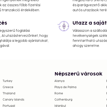
 Ön igényeinek megfelelő
megbízható Stena cs
k az összes főbb fizetési
és iparágvezető akk
ű tranzakció érdekében.
autós utazások teré
zés
Utazz a saj
gyszerű foglalási
Válasszon a szállodá
, AI utazástervezőnket, hogy
tevékenységek széle
alálja a legjobb ajánlatokat,
fenntartható utazási
gával.
ahogy szeretne.
Népszerű városok
Turkey
Alanya
Greece
Playa de Palma
Thailand
Rome
Canary Islands
Gothenburg
Portugal
Istanbul