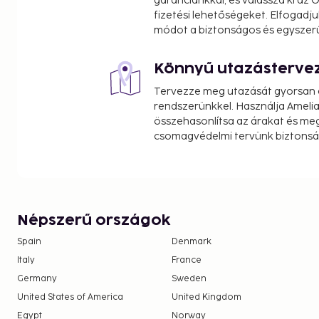
garanciánkkal, és válassza ki az
fizetési lehetőségeket. Elfogadju
módot a biztonságos és egyszer
Könnyű utazásterve
Tervezze meg utazását gyorsan e
rendszerünkkel. Használja Amelia
összehasonlítsa az árakat és megt
csomagvédelmi tervünk biztonsá
Népszerű országok
Spain
Denmark
Italy
France
Germany
Sweden
United States of America
United Kingdom
Egypt
Norway