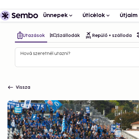
Ünnepek
Úticélok
Útjaim
Utazások
Szállodák
Repülő + szálloda
Hová szeretnél utazni?
Vissza