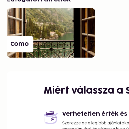
Como
Miért válassza a
Verhetetlen érték é
Szerezze be a legjobb ajánlatok