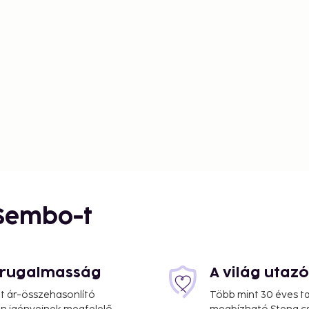
 Sembo-t
s rugalmasság
A világ utaz
at ár-összehasonlító
Több mint 30 éves ta