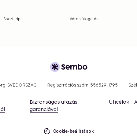
Sport trips
Városlátogatás
borg, SVÉDORSZÁG
Regisztrációs szám: 556529-1795
Szé
a
Biztonságos utazás
Úticélok
A
ál
garanciával
Cookie-beállítások