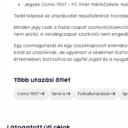
Jegyek Como 1907 – FC Inter mérkőzésre. Kü
Tedd teljessé az utazásodat repülőjáratok hozzáa
Minden jegy csak a hazai csapat szurkolói/szekc
nem jelzik). A vendégcsapat szurkolói nem engedé
Egy csomagutazás és egy összekapcsolt elrendez
kínál az utazóknak, de ugyanazt a védelmet bizto
értelmében, biztosítva az ügyfél jogait és a nyuga
Több utazási ötlet
Como 1907
Serie A
Futballutazások
Sp
Látogatott úti célok