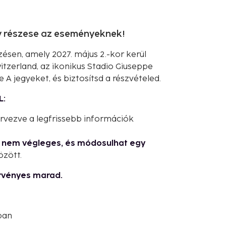
gy részese az eseményeknek!
ésen, amely 2027. május 2.-kor kerül
tzerland, az ikonikus Stadio Giuseppe
e A jegyeket, és biztosítsd a részvételed.
L:
ervezve a legfrissebb információk
g nem végleges, és módosulhat egy
özött.
rvényes marad.
ban