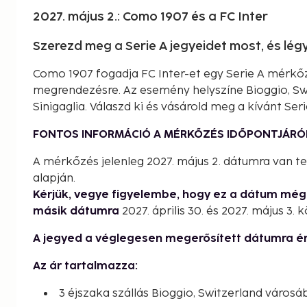
2027. május 2.: Como 1907 és a FC Inter
Szerezd meg a Serie A jegyeidet most, és lé
Como 1907 fogadja FC Inter-et egy Serie A mérkőz
megrendezésre. Az esemény helyszíne Bioggio, Swi
Sinigaglia. Válaszd ki és vásárold meg a kívánt Seri
FONTOS INFORMÁCIÓ A MÉRKŐZÉS IDŐPONTJÁRÓ
A mérkőzés jelenleg 2027. május 2. dátumra van t
alapján.
Kérjük, vegye figyelembe, hogy ez a dátum mé
másik dátumra
2027. április 30. és 2027. május 3. k
A jegyed a véglegesen megerősített dátumra é
Az ár tartalmazza:
3 éjszaka szállás Bioggio, Switzerland városá