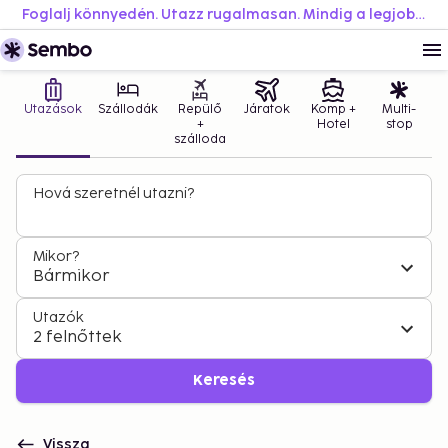
Foglalj könnyedén. Utazz rugalmasan. Mindig a legjobb áron.
Utazások
Szállodák
Repülő
Járatok
Komp +
Multi-
+
Hotel
stop
szálloda
Hová szeretnél utazni?
Mikor?
Bármikor
Utazók
2 felnőttek
Keresés
Vissza