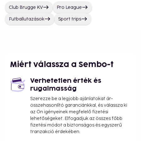
Club Brugge KV
Pro League
Futballutazások
Sport trips
Miért válassza a Sembo-t
Verhetetlen érték és
rugalmasság
Szerezze be a legjobb ajánlatokat ár-
összehasonlító garanciánkkal, és válassza ki
az Ön igényeinek megfelelő fizetési
lehetőségeket. Elfogadjuk az összes főbb
fizetési módot a biztonságos és egyszerű
tranzakció érdekében.