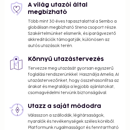
A világ utazói által
megbízható
Több mint 30 éves tapasztalattal a Sembo a
globálisan megbízható Stena csoport része.
Szakértelmünket elismerik, és iparágvezető
akkreditációk támogatják, különösen az
autós utazások terén.
Könnyű utazástervezés
Tervezze meg utazását gyorsan egyszerű
foglalási rendszerünkkel. Használja Amelia, AI
utazástervezőnket, hogy összehasonlítsa az
árakat és megtalálja a legjobb ajánlatokat,
csomagvédelmi tervünk biztonságával.
Utazz a saját módodra
Válasszon a szállodák, légitársaságok,
nyaralók és tevékenységek széles köréből.
Platformunk rugalmasságot és fenntartható