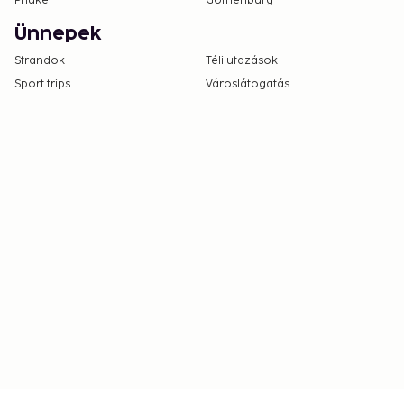
Phuket
Gothenburg
Ünnepek
Strandok
Téli utazások
Sport trips
Városlátogatás