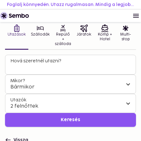
Foglalj könnyedén. Utazz rugalmasan. Mindig a legjobb áron.
Utazások
Szállodák
Repülő
Járatok
Komp +
Multi-
+
Hotel
stop
szálloda
Hová szeretnél utazni?
Mikor?
Bármikor
Utazók
2 felnőttek
Keresés
Vissza