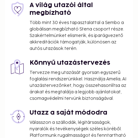
A világ utazói által
megbízható
Több mint 30 éves tapasztalattal a Sembo a
globálisan megbízható Stena csoport része.
Szakértelmünket elismerik, és iparágvezető
akkreditációk támogatják, különösen az
autós utazások terén.
Könnyű utazástervezés
Tervezze meg utazását gyorsan egyszerű
foglalási rendszerünkkel. Használja Amelia, AI
utazástervezőnket, hogy összehasonlítsa az
árakat és megtalálja a legjobb ajánlatokat,
csomagvédelmi tervünk biztonságával.
Utazz a saját módodra
Válasszon a szállodák, légitársaságok,
nyaralók és tevékenységek széles köréből.
Platformunk rugalmasságot és fenntartható