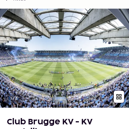
1
/
3
Club Brugge KV - KV