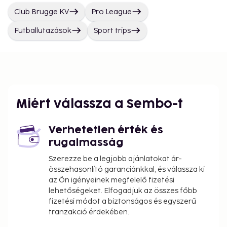
Club Brugge KV
Pro League
Futballutazások
Sport trips
Miért válassza a Sembo-t
Verhetetlen érték és
rugalmasság
Szerezze be a legjobb ajánlatokat ár-
összehasonlító garanciánkkal, és válassza ki
az Ön igényeinek megfelelő fizetési
lehetőségeket. Elfogadjuk az összes főbb
fizetési módot a biztonságos és egyszerű
tranzakció érdekében.