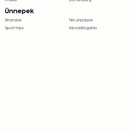
Phuket
Gothenburg
Ünnepek
Strandok
Téli utazások
Sport trips
Városlátogatás