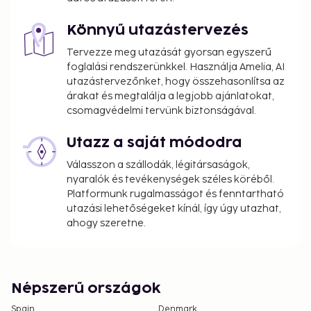
Könnyű utazástervezés
Tervezze meg utazását gyorsan egyszerű
foglalási rendszerünkkel. Használja Amelia, AI
utazástervezőnket, hogy összehasonlítsa az
árakat és megtalálja a legjobb ajánlatokat,
csomagvédelmi tervünk biztonságával.
Utazz a saját módodra
Válasszon a szállodák, légitársaságok,
nyaralók és tevékenységek széles köréből.
Platformunk rugalmasságot és fenntartható
utazási lehetőségeket kínál, így úgy utazhat,
ahogy szeretne.
Népszerű országok
Spain
Denmark