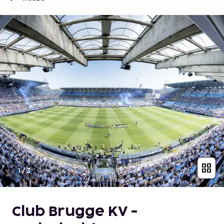
1
/
3
Club Brugge KV -