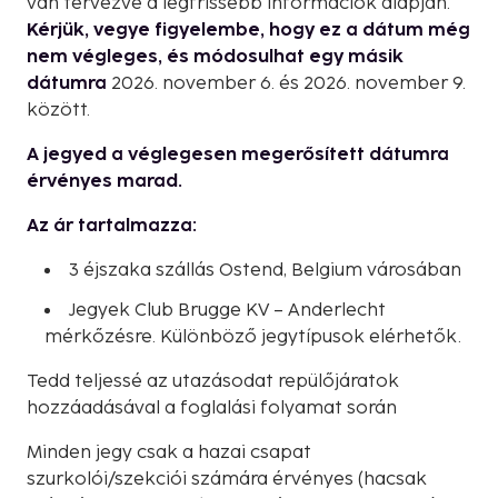
van tervezve a legfrissebb információk alapján.
Kérjük, vegye figyelembe, hogy ez a dátum még
nem végleges, és módosulhat egy másik
dátumra
2026. november 6. és 2026. november 9.
között.
A jegyed a véglegesen megerősített dátumra
érvényes marad.
Az ár tartalmazza:
3 éjszaka szállás Ostend, Belgium városában
Jegyek Club Brugge KV – Anderlecht
mérkőzésre. Különböző jegytípusok elérhetők.
Tedd teljessé az utazásodat repülőjáratok
hozzáadásával a foglalási folyamat során
Minden jegy csak a hazai csapat
szurkolói/szekciói számára érvényes (hacsak