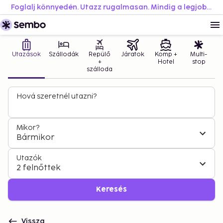
Foglalj könnyedén. Utazz rugalmasan. Mindig a legjobb áron.
Utazások
Szállodák
Repülő
Járatok
Komp +
Multi-
+
Hotel
stop
szálloda
Hová szeretnél utazni?
Mikor?
Bármikor
Utazók
2 felnőttek
Keresés
Vissza