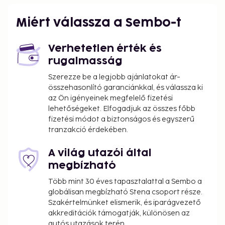
Miért válassza a Sembo-t
Verhetetlen érték és
rugalmasság
Szerezze be a legjobb ajánlatokat ár-
összehasonlító garanciánkkal, és válassza ki
az Ön igényeinek megfelelő fizetési
lehetőségeket. Elfogadjuk az összes főbb
fizetési módot a biztonságos és egyszerű
tranzakció érdekében.
A világ utazói által
megbízható
Több mint 30 éves tapasztalattal a Sembo a
globálisan megbízható Stena csoport része.
Szakértelmünket elismerik, és iparágvezető
akkreditációk támogatják, különösen az
autós utazások terén.