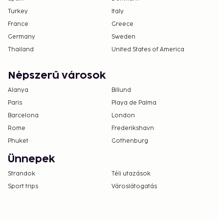
Turkey
Italy
France
Greece
Germany
Sweden
Thailand
United States of America
Népszerű városok
Alanya
Billund
Paris
Playa de Palma
Barcelona
London
Rome
Frederikshavn
Phuket
Gothenburg
Ünnepek
Strandok
Téli utazások
Sport trips
Városlátogatás