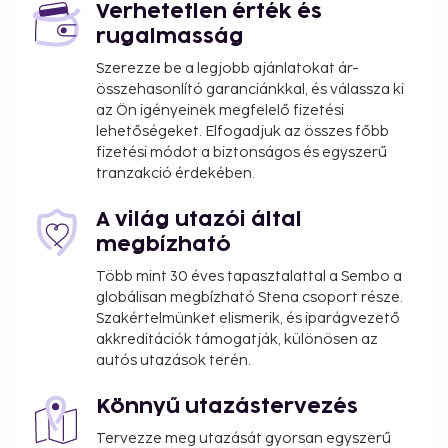
Verhetetlen érték és
rugalmasság
Szerezze be a legjobb ajánlatokat ár-
összehasonlító garanciánkkal, és válassza ki
az Ön igényeinek megfelelő fizetési
lehetőségeket. Elfogadjuk az összes főbb
fizetési módot a biztonságos és egyszerű
tranzakció érdekében.
A világ utazói által
megbízható
Több mint 30 éves tapasztalattal a Sembo a
globálisan megbízható Stena csoport része.
Szakértelmünket elismerik, és iparágvezető
akkreditációk támogatják, különösen az
autós utazások terén.
Könnyű utazástervezés
Tervezze meg utazását gyorsan egyszerű