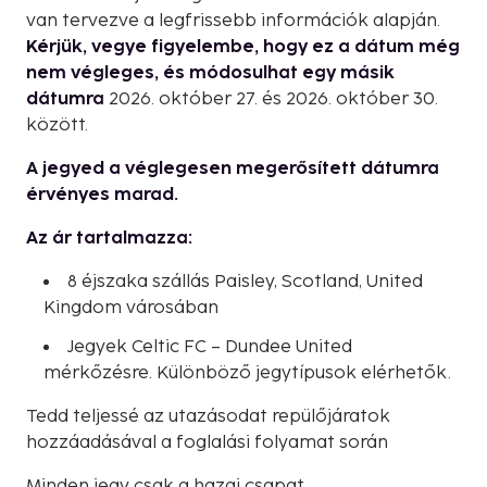
van tervezve a legfrissebb információk alapján.
Kérjük, vegye figyelembe, hogy ez a dátum még
nem végleges, és módosulhat egy másik
dátumra
2026. október 27. és 2026. október 30.
között.
A jegyed a véglegesen megerősített dátumra
érvényes marad.
Az ár tartalmazza:
8 éjszaka szállás Paisley, Scotland, United
Kingdom városában
Jegyek Celtic FC – Dundee United
mérkőzésre. Különböző jegytípusok elérhetők.
Tedd teljessé az utazásodat repülőjáratok
hozzáadásával a foglalási folyamat során
Minden jegy csak a hazai csapat