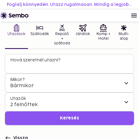
Foglalj könnyedén. Utazz rugalmasan. Mindig a legjobb áron.
Utazások
Szállodák
Repülő
Járatok
Komp +
Multi-
+
Hotel
stop
szálloda
Hová szeretnél utazni?
Mikor?
Bármikor
Utazók
2 felnőttek
Keresés
Vissza