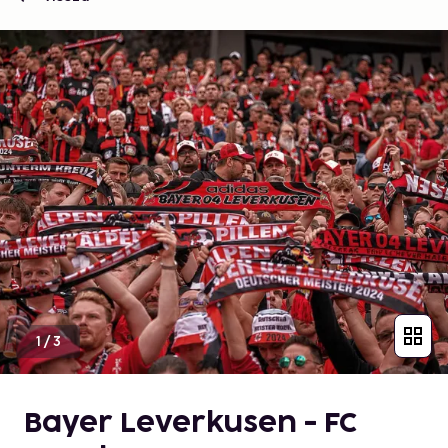
1
/
3
Bayer Leverkusen - FC