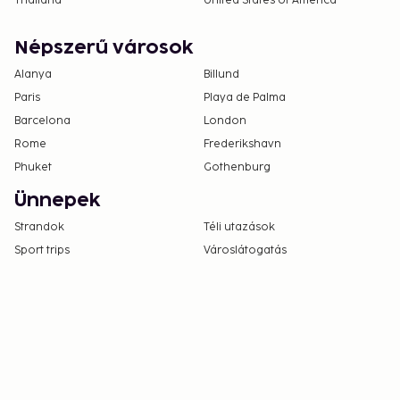
Thailand
United States of America
Népszerű városok
Alanya
Billund
Paris
Playa de Palma
Barcelona
London
Rome
Frederikshavn
Phuket
Gothenburg
Ünnepek
Strandok
Téli utazások
Sport trips
Városlátogatás