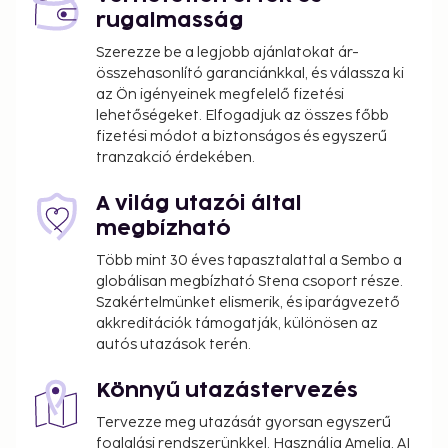
rugalmasság
Szerezze be a legjobb ajánlatokat ár-
összehasonlító garanciánkkal, és válassza ki
az Ön igényeinek megfelelő fizetési
lehetőségeket. Elfogadjuk az összes főbb
fizetési módot a biztonságos és egyszerű
tranzakció érdekében.
A világ utazói által
megbízható
Több mint 30 éves tapasztalattal a Sembo a
globálisan megbízható Stena csoport része.
Szakértelmünket elismerik, és iparágvezető
akkreditációk támogatják, különösen az
autós utazások terén.
Könnyű utazástervezés
Tervezze meg utazását gyorsan egyszerű
foglalási rendszerünkkel. Használja Amelia, AI