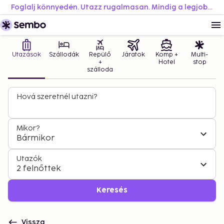
Foglalj könnyedén. Utazz rugalmasan. Mindig a legjobb áron.
Utazások
Szállodák
Repülő
Járatok
Komp +
Multi-
+
Hotel
stop
szálloda
Hová szeretnél utazni?
Mikor?
Bármikor
Utazók
2 felnőttek
Keresés
Vissza