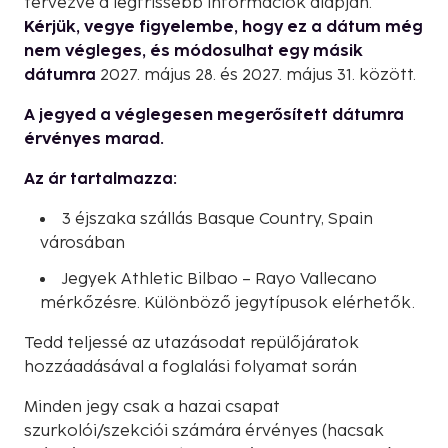
tervezve a legfrissebb információk alapján.
Kérjük, vegye figyelembe, hogy ez a dátum még
nem végleges, és módosulhat egy másik
dátumra
2027. május 28. és 2027. május 31. között.
A jegyed a véglegesen megerősített dátumra
érvényes marad.
Az ár tartalmazza:
3 éjszaka szállás Basque Country, Spain
városában
Jegyek Athletic Bilbao – Rayo Vallecano
mérkőzésre. Különböző jegytípusok elérhetők.
Tedd teljessé az utazásodat repülőjáratok
hozzáadásával a foglalási folyamat során
Minden jegy csak a hazai csapat
szurkolói/szekciói számára érvényes (hacsak