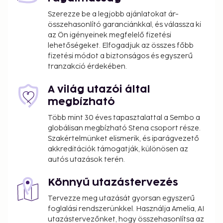
Szerezze be a legjobb ajánlatokat ár-
összehasonlító garanciánkkal, és válassza ki
az Ön igényeinek megfelelő fizetési
lehetőségeket. Elfogadjuk az összes főbb
fizetési módot a biztonságos és egyszerű
tranzakció érdekében.
A világ utazói által
megbízható
Több mint 30 éves tapasztalattal a Sembo a
globálisan megbízható Stena csoport része.
Szakértelmünket elismerik, és iparágvezető
akkreditációk támogatják, különösen az
autós utazások terén.
Könnyű utazástervezés
Tervezze meg utazását gyorsan egyszerű
foglalási rendszerünkkel. Használja Amelia, AI
utazástervezőnket, hogy összehasonlítsa az