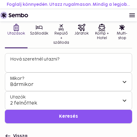
Foglalj könnyedén. Utazz rugalmasan. Mindig a legjobb áron.
Utazások
Szállodák
Repülő
Járatok
Komp +
Multi-
+
Hotel
stop
szálloda
Hová szeretnél utazni?
Mikor?
Bármikor
Utazók
2 felnőttek
Keresés
Vissza