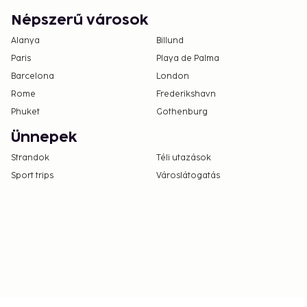
Népszerű városok
Alanya
Billund
Paris
Playa de Palma
Barcelona
London
Rome
Frederikshavn
Phuket
Gothenburg
Ünnepek
Strandok
Téli utazások
Sport trips
Városlátogatás