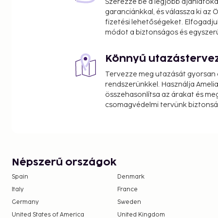
Szerezze be a legjobb ajánlatok
garanciánkkal, és válassza ki az
fizetési lehetőségeket. Elfogadju
módot a biztonságos és egyszer
Könnyű utazásterve
Tervezze meg utazását gyorsan e
rendszerünkkel. Használja Amelia
összehasonlítsa az árakat és megt
csomagvédelmi tervünk biztonsá
Népszerű országok
Spain
Denmark
Italy
France
Germany
Sweden
United States of America
United Kingdom