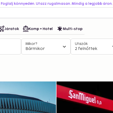
Foglalj könnyedén. Utazz rugalmasan. Mindig a legjobb áron.
Járatok
Komp + Hotel
Multi-stop
Mikor?
Utazók
Bármikor
2 felnőttek