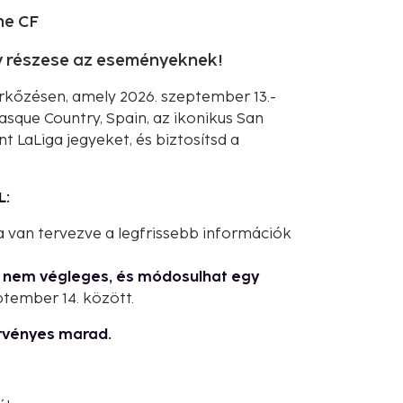
he CF
gy részese az eseményeknek!
érkőzésen, amely 2026. szeptember 13.-
sque Country, Spain, az ikonikus San
t LaLiga jegyeket, és biztosítsd a
L:
 van tervezve a legfrissebb információk
g nem végleges, és módosulhat egy
ptember 14. között.
rvényes marad.