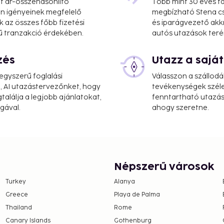
at ár-összehasonlító
Több mint 30 éves ta
 Ön igényeinek megfelelő
megbízható Stena cs
k az összes főbb fizetési
és iparágvezető akk
ű tranzakció érdekében.
autós utazások teré
zés
Utazz a saj
gyszerű foglalási
Válasszon a szállodá
, AI utazástervezőnket, hogy
tevékenységek széle
alálja a legjobb ajánlatokat,
fenntartható utazási
gával.
ahogy szeretne.
Népszerű városok
Turkey
Alanya
Greece
Playa de Palma
Thailand
Rome
Canary Islands
Gothenburg