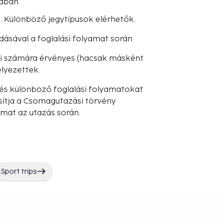
sában
. Különböző jegytípusok elérhetők.
dásával a foglalási folyamat során
iói számára érvényes (hacsak másként
lyezettek.
és különböző foglalási folyamatokat
sítja a Csomagutazási törvény
lmat az utazás során.
Sport trips