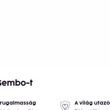
 Sembo-t
s rugalmasság
A világ utaz