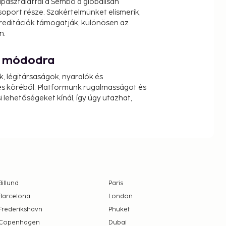
pasztalattal a Sembo a globálisan
oport része. Szakértelmünket elismerik,
reditációk támogatják, különösen az
n.
át módodra
k, légitársaságok, nyaralók és
s köréből. Platformunk rugalmasságot és
 lehetőségeket kínál, így úgy utazhat,
Billund
Paris
Barcelona
London
Frederikshavn
Phuket
Copenhagen
Dubai