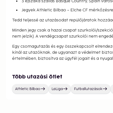
3 éjszaka szállás Basque Country, Spain váro
Jegyek Athletic Bilbao – Elche CF mérkőzésre
Tedd teljessé az utazásodat repülőjáratok hozzáa
Minden jegy csak a hazai csapat szurkolói/szekc
nem jelzik). A vendégcsapat szurkolói nem engedé
Egy csomagutazás és egy összekapcsolt elrendez
kínál az utazóknak, de ugyanazt a védelmet bizto
értelmében, biztosítva az ügyfél jogait és a nyuga
Több utazási ötlet
Athletic Bilbao
LaLiga
Futballutazások