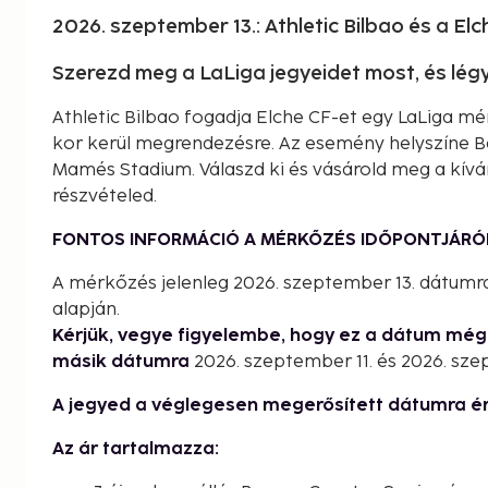
2026. szeptember 13.: Athletic Bilbao és a Elc
Szerezd meg a LaLiga jegyeidet most, és lé
Athletic Bilbao fogadja Elche CF-et egy LaLiga m
kor kerül megrendezésre. Az esemény helyszíne Ba
Mamés Stadium. Válaszd ki és vásárold meg a kíván
részvételed.
FONTOS INFORMÁCIÓ A MÉRKŐZÉS IDŐPONTJÁRÓ
A mérkőzés jelenleg 2026. szeptember 13. dátumra
alapján.
Kérjük, vegye figyelembe, hogy ez a dátum mé
másik dátumra
2026. szeptember 11. és 2026. sze
A jegyed a véglegesen megerősített dátumra é
Az ár tartalmazza: