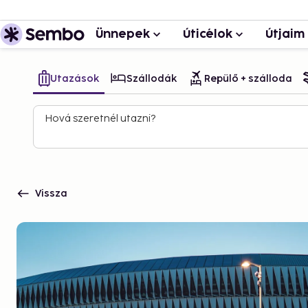
Ünnepek
Úticélok
Útjaim
Utazások
Szállodák
Repülő + szálloda
Hová szeretnél utazni?
Vissza