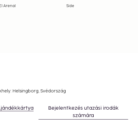
El Arenal
Side
khely: Helsingborg, Svédország
jándékkártya
Bejelentkezés utazási irodák
számára