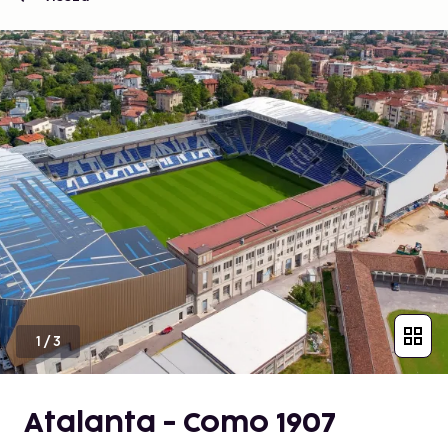
1
/
3
Atalanta - Como 1907