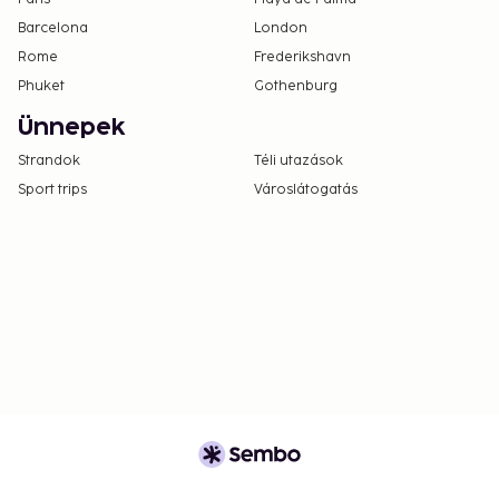
Barcelona
London
Rome
Frederikshavn
Phuket
Gothenburg
Ünnepek
Strandok
Téli utazások
Sport trips
Városlátogatás