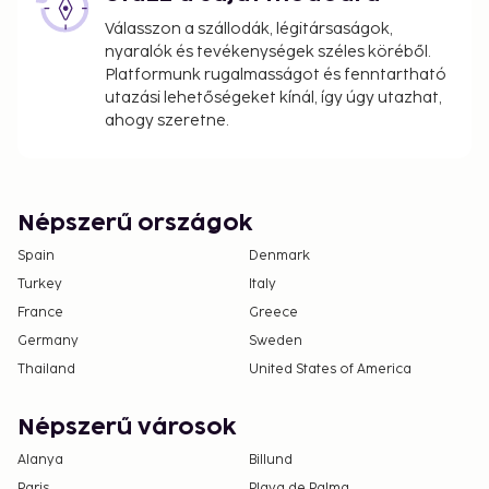
Válasszon a szállodák, légitársaságok,
nyaralók és tevékenységek széles köréből.
Platformunk rugalmasságot és fenntartható
utazási lehetőségeket kínál, így úgy utazhat,
ahogy szeretne.
Népszerű országok
Spain
Denmark
Turkey
Italy
France
Greece
Germany
Sweden
Thailand
United States of America
Népszerű városok
Alanya
Billund
Paris
Playa de Palma