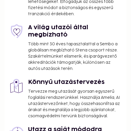
lehetőségeket. Elfogadjuk az összes főbb
fizetési módot a biztonságos és egyszerű
tranzakció érdekében.
A világ utazói által
megbízható
Több mint 30 éves tapasztalattal a Sembo a
globálisan megbízható Stena csoport része.
Szakértelmünket elismerik, és iparágvezető
akkreditációk támogatják, különösen az
autós utazások terén.
Könnyű utazástervezés
Tervezze meg utazását gyorsan egyszerű
foglalási rendszerünkkel. Használja Amelia, AI
utazástervezőnket, hogy összehasonlítsa az
árakat és megtalálja a legjobb ajánlatokat,
csomagvédelmi tervünk biztonságával.
Utazz a saját módodra