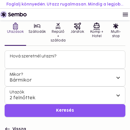
Foglalj könnyedén. Utazz rugalmasan. Mindig a legjobb áron.
Utazások
Szállodák
Repülő
Járatok
Komp +
Multi-
+
Hotel
stop
szálloda
Hová szeretnél utazni?
Mikor?
Bármikor
Utazók
2 felnőttek
Keresés
Vissza