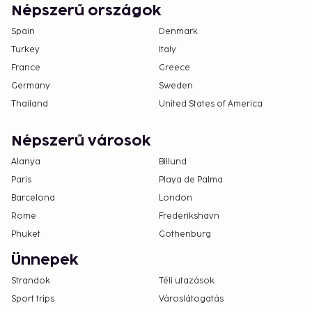
Népszerű országok
Spain
Denmark
Turkey
Italy
France
Greece
Germany
Sweden
Thailand
United States of America
Népszerű városok
Alanya
Billund
Paris
Playa de Palma
Barcelona
London
Rome
Frederikshavn
Phuket
Gothenburg
Ünnepek
Strandok
Téli utazások
Sport trips
Városlátogatás