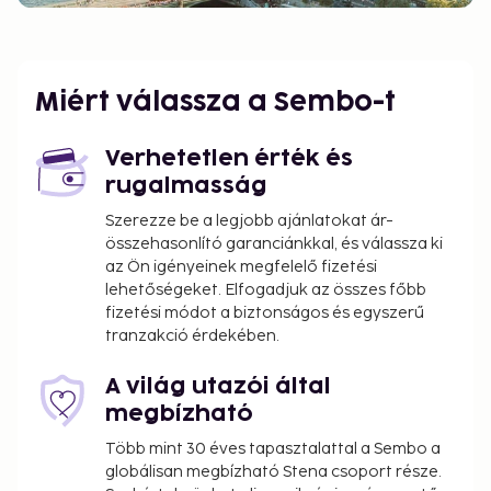
Miért válassza a Sembo-t
Verhetetlen érték és
rugalmasság
Szerezze be a legjobb ajánlatokat ár-
összehasonlító garanciánkkal, és válassza ki
az Ön igényeinek megfelelő fizetési
lehetőségeket. Elfogadjuk az összes főbb
fizetési módot a biztonságos és egyszerű
tranzakció érdekében.
A világ utazói által
megbízható
Több mint 30 éves tapasztalattal a Sembo a
globálisan megbízható Stena csoport része.