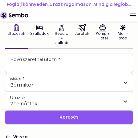
Foglalj könnyedén. Utazz rugalmasan. Mindig a legjobb áron.
Utazások
Szállodák
Repülő
Járatok
Komp +
Multi-
+
Hotel
stop
szálloda
Hová szeretnél utazni?
Mikor?
Bármikor
Utazók
2 felnőttek
Keresés
Vissza