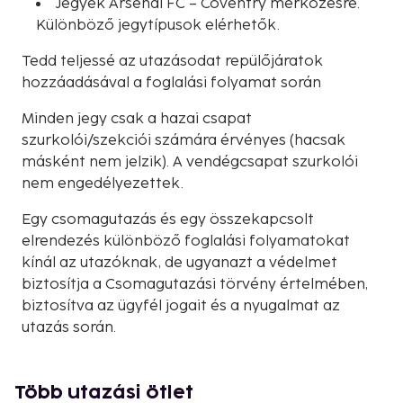
Jegyek Arsenal FC – Coventry mérkőzésre.
Különböző jegytípusok elérhetők.
Tedd teljessé az utazásodat repülőjáratok
hozzáadásával a foglalási folyamat során
Minden jegy csak a hazai csapat
szurkolói/szekciói számára érvényes (hacsak
másként nem jelzik). A vendégcsapat szurkolói
nem engedélyezettek.
Egy csomagutazás és egy összekapcsolt
elrendezés különböző foglalási folyamatokat
kínál az utazóknak, de ugyanazt a védelmet
biztosítja a Csomagutazási törvény értelmében,
biztosítva az ügyfél jogait és a nyugalmat az
utazás során.
Több utazási ötlet