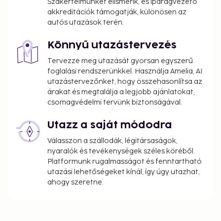
Szakértelmünket elismerik, és iparágvezető
akkreditációk támogatják, különösen az
autós utazások terén.
Könnyű utazástervezés
Tervezze meg utazását gyorsan egyszerű
foglalási rendszerünkkel. Használja Amelia, AI
utazástervezőnket, hogy összehasonlítsa az
árakat és megtalálja a legjobb ajánlatokat,
csomagvédelmi tervünk biztonságával.
Utazz a saját módodra
Válasszon a szállodák, légitársaságok,
nyaralók és tevékenységek széles köréből.
Platformunk rugalmasságot és fenntartható
utazási lehetőségeket kínál, így úgy utazhat,
ahogy szeretne.