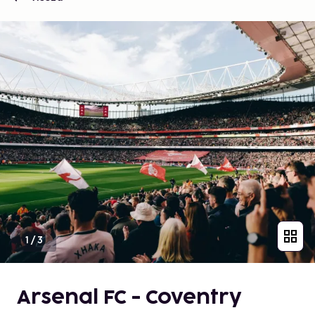
1
/
3
Arsenal FC - Coventry