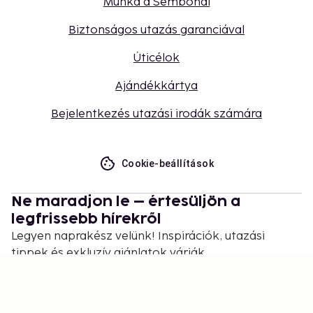
Munka a Sembonál
Biztonságos utazás garanciával
Úticélok
Ajándékkártya
Bejelentkezés utazási irodák számára
Cookie-beállítások
Ne maradjon le – értesüljön a
legfrissebb hírekről
Legyen naprakész velünk! Inspirációk, utazási
tippek és exkluzív ajánlatok várják.
Feliratkozás