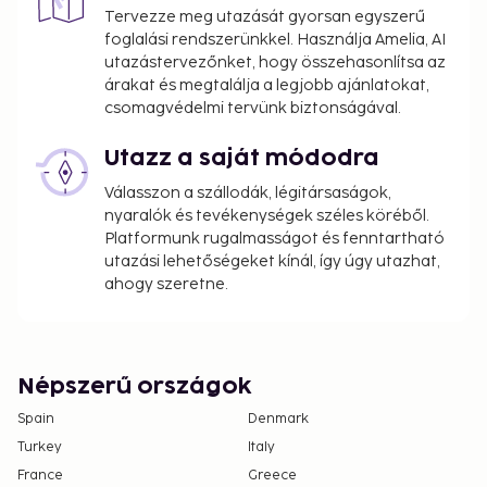
Tervezze meg utazását gyorsan egyszerű
your arrival to confirm they can accommodate
foglalási rendszerünkkel. Használja Amelia, AI
you in a suitable room
utazástervezőnket, hogy összehasonlítsa az
árakat és megtalálja a legjobb ajánlatokat,
Special Instructions : There is no front desk at this
csomagvédelmi tervünk biztonságával.
property. Guests will receive an email with special
check-in instructions and an access code prior to
Utazz a saját módodra
arrival. The host will greet guests on arrival.
Válasszon a szállodák, légitársaságok,
Information provided by the property may be
nyaralók és tevékenységek széles köréből.
translated using automated translation tools.
Platformunk rugalmasságot és fenntartható
utazási lehetőségeket kínál, így úgy utazhat,
Disclaimer notification: Amenities are subject to
ahogy szeretne.
availability and may be chargeable as per the
hotel policy.
Népszerű országok
Spain
Denmark
Turkey
Italy
France
Greece