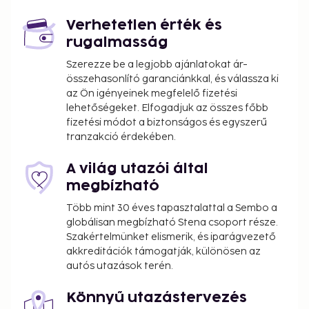
depending on property policy
Government-issued photo identification and a
Verhetetlen érték és
credit card, debit card, or cash deposit may be
rugalmasság
required at check-in for incidental charges
Szerezze be a legjobb ajánlatokat ár-
Special requests are subject to availability upon
összehasonlító garanciánkkal, és válassza ki
check-in and may incur additional charges;
az Ön igényeinek megfelelő fizetési
special requests cannot be guaranteed
lehetőségeket. Elfogadjuk az összes főbb
fizetési módot a biztonságos és egyszerű
This property accepts credit cards; cash is not
tranzakció érdekében.
accepted
Host has indicated there is a carbon monoxide
A világ utazói által
detector on the property
megbízható
Host has not indicated whether there is a
smoke detector on the property
Több mint 30 éves tapasztalattal a Sembo a
Safety features at this property include a fire
globálisan megbízható Stena csoport része.
Szakértelmünket elismerik, és iparágvezető
extinguisher
akkreditációk támogatják, különösen az
This property has outdoor spaces, such as
autós utazások terén.
balconies, patios, terraces which may not be
suitable for children; if you have concerns, we
Könnyű utazástervezés
recommend contacting the property prior to