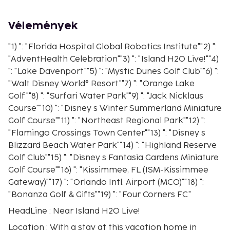
Vélemények
"1) ": "Florida Hospital Global Robotics Institute""2) ":
"AdventHealth Celebration""3) ": "Island H2O Live!""4)
": "Lake Davenport""5) ": "Mystic Dunes Golf Club""6) ":
"Walt Disney World® Resort""7) ": "Orange Lake
Golf""8) ": "Surfari Water Park""9) ": "Jack Nicklaus
Course""10) ": "Disney s Winter Summerland Miniature
Golf Course""11) ": "Northeast Regional Park""12) ":
"Flamingo Crossings Town Center""13) ": "Disney s
Blizzard Beach Water Park""14) ": "Highland Reserve
Golf Club""15) ": "Disney s Fantasia Gardens Miniature
Golf Course""16) ": "Kissimmee, FL (ISM-Kissimmee
Gateway)""17) ": "Orlando Intl. Airport (MCO)""18) ":
"Bonanza Golf & Gifts""19) ": "Four Corners FC"
HeadLine : Near Island H2O Live!
Location : With a stay at this vacation home in