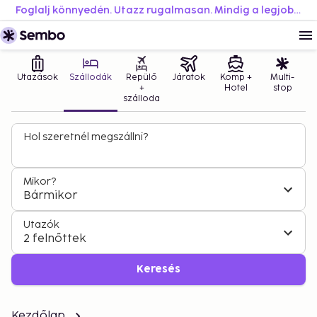
Foglalj könnyedén. Utazz rugalmasan. Mindig a legjobb áron.
Utazások
Szállodák
Repülő
Járatok
Komp +
Multi-
+
Hotel
stop
szálloda
Hol szeretnél megszállni?
Mikor?
Bármikor
Utazók
2 felnőttek
Keresés
Kezdőlap