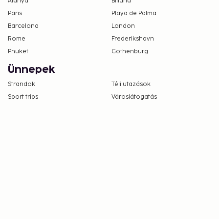
Alanya
Billund
Paris
Playa de Palma
Barcelona
London
Rome
Frederikshavn
Phuket
Gothenburg
Ünnepek
Strandok
Téli utazások
Sport trips
Városlátogatás