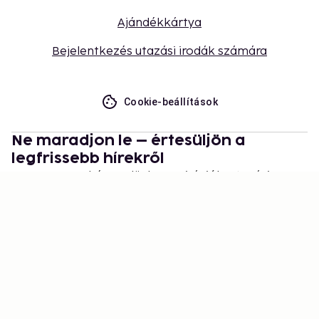
Ajándékkártya
Bejelentkezés utazási irodák számára
Cookie-beállítások
Ne maradjon le – értesüljön a
legfrissebb hírekről
Legyen naprakész velünk! Inspirációk, utazási
tippek és exkluzív ajánlatok várják.
Feliratkozás