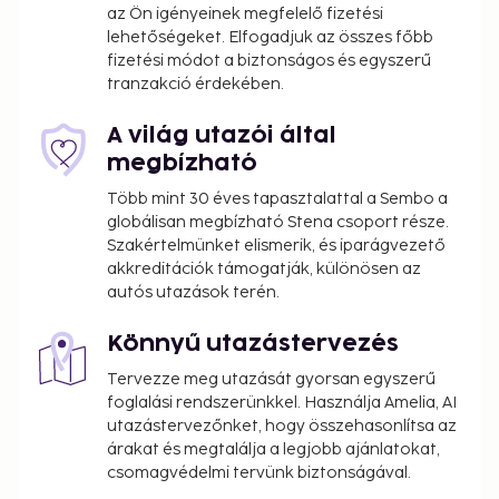
az Ön igényeinek megfelelő fizetési
lehetőségeket. Elfogadjuk az összes főbb
fizetési módot a biztonságos és egyszerű
tranzakció érdekében.
A világ utazói által
megbízható
Több mint 30 éves tapasztalattal a Sembo a
globálisan megbízható Stena csoport része.
Szakértelmünket elismerik, és iparágvezető
akkreditációk támogatják, különösen az
autós utazások terén.
Könnyű utazástervezés
Tervezze meg utazását gyorsan egyszerű
foglalási rendszerünkkel. Használja Amelia, AI
utazástervezőnket, hogy összehasonlítsa az
árakat és megtalálja a legjobb ajánlatokat,
csomagvédelmi tervünk biztonságával.