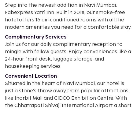
Step into the newest addition in Navi Mumbai,
Fabexpress Yatri Inn. Built in 2018, our smoke-free
hotel offers 16 air-conditioned rooms with all the
modern amenities you need for a comfortable stay.
Complimentary Services
Join us for our daily complimentary reception to
mingle with fellow guests. Enjoy conveniences like a
24-hour front desk, luggage storage, and
housekeeping services.
Convenient Location
Situated in the heart of Navi Mumbai, our hotel is
just a stone's throw away from popular attractions
like Inorbit Mall and CIDCO Exhibition Centre. With
the Chhatrapati Shivaji International Airport a short
28 km away, Fabexpress Yatri Inn is the ideal choice
for your next stay in the city. Time to book your
unforgettable experience!