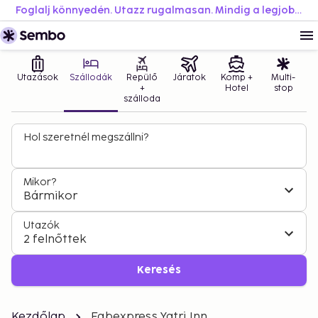
Foglalj könnyedén. Utazz rugalmasan. Mindig a legjobb áron.
Utazások
Szállodák
Repülő
Járatok
Komp +
Multi-
+
Hotel
stop
szálloda
Hol szeretnél megszállni?
Mikor?
Bármikor
Utazók
2 felnőttek
Keresés
Kezdőlap
Fabexpress Yatri Inn