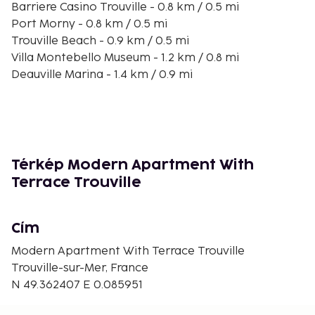
Barriere Casino Trouville - 0.8 km / 0.5 mi
Port Morny - 0.8 km / 0.5 mi
Trouville Beach - 0.9 km / 0.5 mi
Villa Montebello Museum - 1.2 km / 0.8 mi
Deauville Marina - 1.4 km / 0.9 mi
Deauville Poney Club - 1.5 km / 0.9 mi
Deauville International Centre - 1.5 km / 0.9 mi
Casino Barriere de Deauville - 1.5 km / 0.9 mi
Saint-Augustin Church - 1.5 km / 0.9 mi
Promenade des Planches - 1.5 km / 1 mi
Térkép Modern Apartment With
Deauville Beach - 1.6 km / 1 mi
Terrace Trouville
Deauville La Touques Racecourse - 1.6 km / 1 mi
Deauville Olympic Pool - 1.7 km / 1 mi
Polyclinique de Deauville - 1.7 km / 1.1 mi
Cím
The nearest airports are:
Modern Apartment With Terrace Trouville
Deauville (DOL-Normandie) - 6.9 km / 4.3 mi
Trouville-sur-Mer, France
Caen (CFR-Carpiquet) - 69.2 km / 43 mi
N 49.362407 E 0.085951
Free self parking is available onsite.