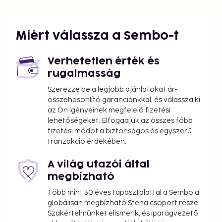
You'll be asked to pay the following charges at the
property. Fees may include applicable taxes:
Miért válassza a Sembo-t
A tax is imposed by the city: EUR 5.39 per
person, per night. This tax does not apply to
children under 18 years of age.
Verhetetlen érték és
Electricity fee: EUR 0.38 per kilowatt-hour, per
rugalmasság
stay
Szerezze be a legjobb ajánlatokat ár-
összehasonlító garanciánkkal, és válassza ki
We have included all charges provided to us by the
az Ön igényeinek megfelelő fizetési
property.
lehetőségeket. Elfogadjuk az összes főbb
fizetési módot a biztonságos és egyszerű
Cash transactions at this property cannot
tranzakció érdekében.
exceed EUR 1000, due to national regulations.
For further details, please contact the property
A világ utazói által
using information in the booking confirmation.
megbízható
Több mint 30 éves tapasztalattal a Sembo a
globálisan megbízható Stena csoport része.
Szakértelmünket elismerik, és iparágvezető