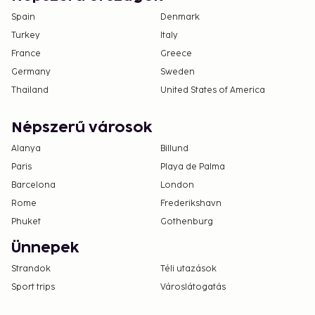
Spain
Denmark
Turkey
Italy
France
Greece
Germany
Sweden
Thailand
United States of America
Népszerű városok
Alanya
Billund
Paris
Playa de Palma
Barcelona
London
Rome
Frederikshavn
Phuket
Gothenburg
Ünnepek
Strandok
Téli utazások
Sport trips
Városlátogatás