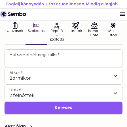
Foglalj könnyedén. Utazz rugalmasan. Mindig a legjobb áron.
Utazások
Szállodák
Repülő
Járatok
Komp +
Multi-
+
Hotel
stop
szálloda
Hol szeretnél megszállni?
Mikor?
Bármikor
Utazók
2 felnőttek
Keresés
Kezdőlap