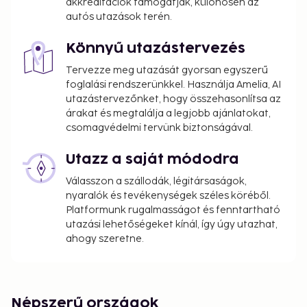
akkreditációk támogatják, különösen az
autós utazások terén.
Könnyű utazástervezés
Tervezze meg utazását gyorsan egyszerű
foglalási rendszerünkkel. Használja Amelia, AI
utazástervezőnket, hogy összehasonlítsa az
árakat és megtalálja a legjobb ajánlatokat,
csomagvédelmi tervünk biztonságával.
Utazz a saját módodra
Válasszon a szállodák, légitársaságok,
nyaralók és tevékenységek széles köréből.
Platformunk rugalmasságot és fenntartható
utazási lehetőségeket kínál, így úgy utazhat,
ahogy szeretne.
Népszerű országok