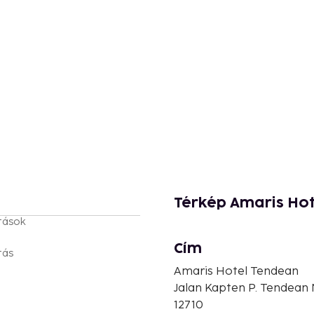
Térkép Amaris Ho
tások
Cím
tás
Amaris Hotel Tendean
Jalan Kapten P. Tendean N
12710