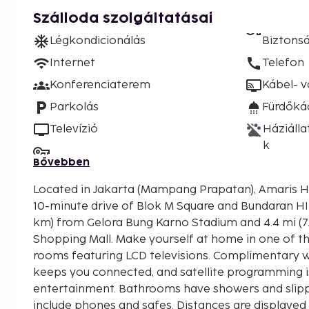
Szálloda szolgáltatásai
Légkondicionálás
Biztons
Internet
Telefon
Konferenciaterem
Kábel- 
Parkolás
Fürdőká
Televízió
Háziáll
k
Bővebben
Located in Jakarta (Mampang Prapatan), Amaris Ho
10-minute drive of Blok M Square and Bundaran HI. This hotel is 3.6 mi (5
km) from Gelora Bung Karno Stadium and 4.4 mi (7
Shopping Mall. Make yourself at home in one of th
rooms featuring LCD televisions. Complimentary w
keeps you connected, and satellite programming is
entertainment. Bathrooms have showers and slip
include phones and safes. Distances are displayed 