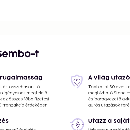
 Sembo-t
s rugalmasság
A világ utaz
at ár-összehasonlító
Több mint 30 éves ta
 Ön igényeinek megfelelő
megbízható Stena cs
k az összes főbb fizetési
és iparágvezető akk
ű tranzakció érdekében.
autós utazások teré
zés
Utazz a saj
 5 mi