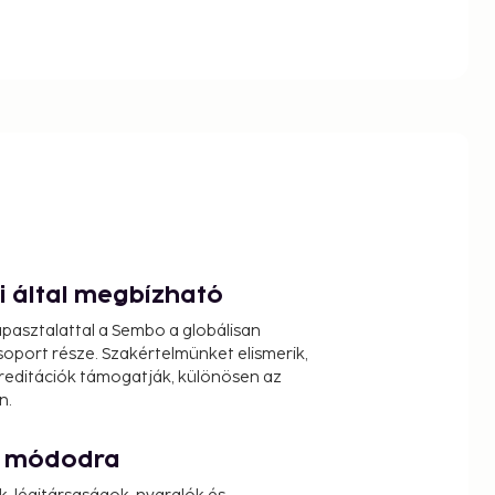
ói által megbízható
pasztalattal a Sembo a globálisan
oport része. Szakértelmünket elismerik,
reditációk támogatják, különösen az
n.
át módodra