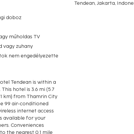
Tendean, Jakarta, Indone
ági doboz
vagy műholdas TV
d vagy zuhany
atok nem engedélyezette
tel Tendean is within a
.7
.1 km) from Thamrin City
e 99 air-conditioned
ireless internet access
 available for your
pers. Conveniences
to the nearest 0.1 mile