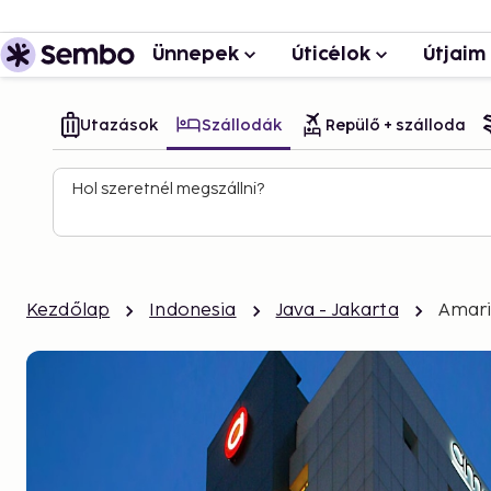
Ünnepek
Úticélok
Útjaim
Utazások
Szállodák
Repülő + szálloda
Hol szeretnél megszállni?
Kezdőlap
Indonesia
Java - Jakarta
Amari