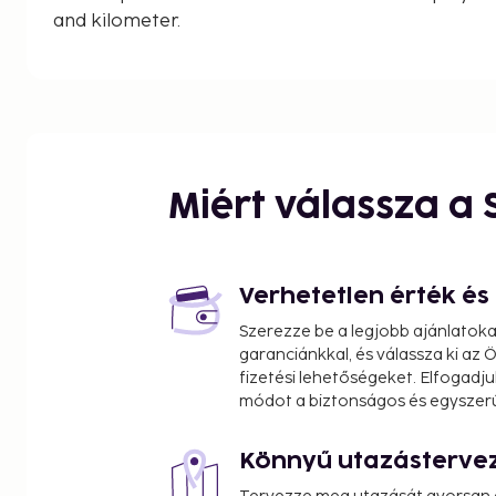
and kilometer.
Golden Triangle - 1.1 km / 0.7 mi
Ambassador Mall - 2.5 km / 1.6 mi
Kuningan City Mall - 2.6 km / 1.6 mi
Lotte Shopping Avenue - 2.6 km / 1.6 mi
Pasar Festival - 2.6 km / 1.6 mi
Plaza Semanggi - 2.9 km / 1.8 mi
Miért válassza a
ASHTA District 8 - 3.2 km / 2 mi
South Jakarta Mayors Office - 3.2 km / 2 mi
Pacific Place - 3.3 km / 2 mi
Kota Kasablanka Mall - 3.3 km / 2 mi
Verhetetlen érték é
Kidzania - 3.3 km / 2.1 mi
Szerezze be a legjobb ajánlatok
Epiwalk Rasuna Epicentrum - 3.4 km / 2.1 mi
garanciánkkal, és válassza ki az
Embassy of Canada - 3.5 km / 2.2 mi
fizetési lehetőségeket. Elfogadju
Blok M Square - 3.6 km / 2.2 mi
módot a biztonságos és egyszer
Jakarta World Trade Center - 3.7 km / 2.3 mi
Könnyű utazásterve
The nearest airports are:
Halim Perdanakusuma Intl. Airport (HLP) - 8.1 km /