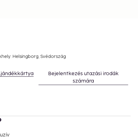
khely: Helsingborg, Svédország
jándékkártya
Bejelentkezés utazási irodák
számára
b
uzív