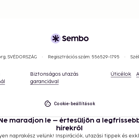
borg, SVÉDORSZÁG
Regisztrációs szám: 556529-1795
Szé
a
Biztonságos utazás
Úticélok
A
ál
garanciával
Cookie-beállítások
Ne maradjon le – értesüljön a legfrisseb
hírekről
yen naprakész velünk! Inspirációk, utazási tippek és exkl