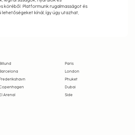
k, légitársaságok, nyaralók és
s köréből. Platformunk rugalmasságot és
 lehetőségeket kínál, így úgy utazhat,
Billund
Paris
Barcelona
London
Frederikshavn
Phuket
Copenhagen
Dubai
El Arenal
Side