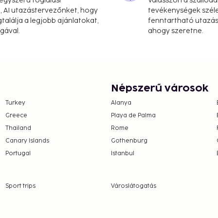
gyszerű foglalási
Válasszon a szállodá
 mi
, AI utazástervezőnket, hogy
tevékenységek széle
alálja a legjobb ajánlatokat,
fenntartható utazási
 Soekarno-Hatta Intl.
gával.
ahogy szeretne.
ers in the lobby, a safe
e self parking is
es such as complimentary
d a banquet hall. Enjoy a
Népszerű városok
p/cafe. The hotel also
Turkey
Alanya
Greece
Playa de Palma
en occupying the parent
Thailand
Rome
Canary Islands
Gothenburg
 which are subject to
Portugal
Istanbul
g the property using the
this property.
Sport trips
Városlátogatás