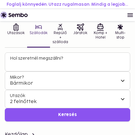
Foglalj könnyedén. Utazz rugalmasan. Mindig a legjobb áron.
Utazások
Szállodák
Repülő
Járatok
Komp +
Multi-
+
Hotel
stop
szálloda
Hol szeretnél megszállni?
Mikor?
Bármikor
Utazók
2 felnőttek
Keresés
Kezdőlap