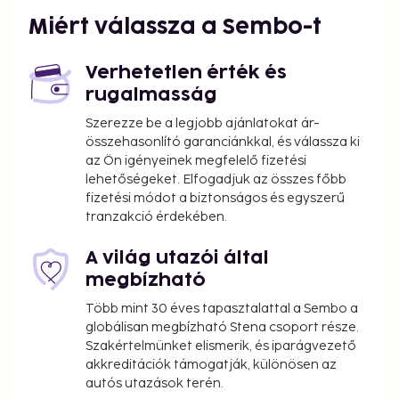
Miért válassza a Sembo-t
Verhetetlen érték és
rugalmasság
Szerezze be a legjobb ajánlatokat ár-
összehasonlító garanciánkkal, és válassza ki
az Ön igényeinek megfelelő fizetési
lehetőségeket. Elfogadjuk az összes főbb
fizetési módot a biztonságos és egyszerű
tranzakció érdekében.
A világ utazói által
megbízható
Több mint 30 éves tapasztalattal a Sembo a
globálisan megbízható Stena csoport része.
Szakértelmünket elismerik, és iparágvezető
akkreditációk támogatják, különösen az
autós utazások terén.