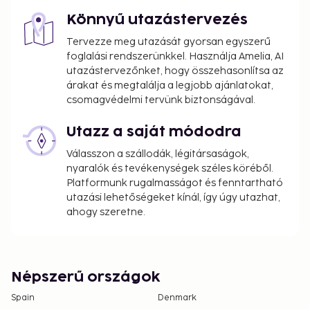
Könnyű utazástervezés
Tervezze meg utazását gyorsan egyszerű
foglalási rendszerünkkel. Használja Amelia, AI
utazástervezőnket, hogy összehasonlítsa az
árakat és megtalálja a legjobb ajánlatokat,
csomagvédelmi tervünk biztonságával.
Utazz a saját módodra
Válasszon a szállodák, légitársaságok,
nyaralók és tevékenységek széles köréből.
Platformunk rugalmasságot és fenntartható
utazási lehetőségeket kínál, így úgy utazhat,
ahogy szeretne.
Népszerű országok
Spain
Denmark