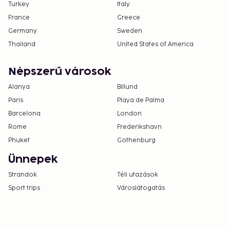
Turkey
Italy
France
Greece
Germany
Sweden
Thailand
United States of America
Népszerű városok
Alanya
Billund
Paris
Playa de Palma
Barcelona
London
Rome
Frederikshavn
Phuket
Gothenburg
Ünnepek
Strandok
Téli utazások
Sport trips
Városlátogatás