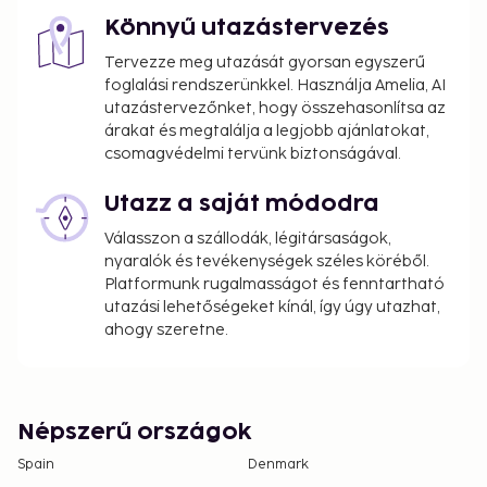
Könnyű utazástervezés
Tervezze meg utazását gyorsan egyszerű
foglalási rendszerünkkel. Használja Amelia, AI
utazástervezőnket, hogy összehasonlítsa az
árakat és megtalálja a legjobb ajánlatokat,
csomagvédelmi tervünk biztonságával.
Utazz a saját módodra
Válasszon a szállodák, légitársaságok,
nyaralók és tevékenységek széles köréből.
Platformunk rugalmasságot és fenntartható
utazási lehetőségeket kínál, így úgy utazhat,
ahogy szeretne.
Népszerű országok
Spain
Denmark