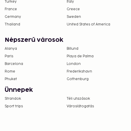
Turkey
Italy
France
Greece
Germany
Sweden
Thailand
United States of America
Népszerű városok
Alanya
Billund
Paris
Playa de Palma
Barcelona
London
Rome
Frederikshavn
Phuket
Gothenburg
Ünnepek
Strandok
Téli utazások
Sport trips
Városlátogatás