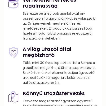
Verhetetlen érték és
rugalmasság
Szerezze be a legjobb ajánlatokat ár-
összehasonlító garanciánkkal, és válassza ki
az Ön igényeinek megfelelő fizetési
lehetőségeket. Elfogadjuk az összes főbb
fizetési módot a biztonságos és egyszerű
tranzakció érdekében.
A világ utazói által
megbízható
Több mint 30 éves tapasztalattal a Sembo a
globálisan megbízható Stena csoport része.
Szakértelmünket elismerik, és iparágvezető
akkreditációk támogatják, különösen az
autós utazások terén.
Könnyű utazástervezés
Tervezze meg utazását gyorsan egyszerű