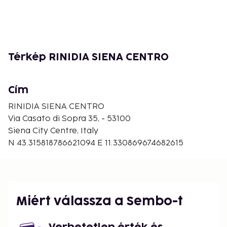
0.2 mi Palazzo Pubblico - 0.3 km / 0.2 mi Orto
Botanico dell'Universita di Siena - 0.3 km / 0.2 mi
Make yourself at home in one of the 2 guestrooms.
Bathrooms with bathtubs or showers are provided.
Térkép RINIDIA SIENA CENTRO
Cím
RINIDIA SIENA CENTRO
Via Casato di Sopra 35, - 53100
Siena City Centre, Italy
N 43.315818786621094 E 11.330869674682615
Miért válassza a Sembo-t