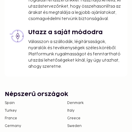
foglalási rendszerünkkel. Használja Amelia, AI
utazástervezőnket, hogy összehasonlítsa az
árakat és megtalálja a legjobb ajánlatokat,
csomagvédelmi tervünk biztonságával.
Utazz a saját módodra
Válasszon a szállodák, légitársaságok,
nyaralók és tevékenységek széles köréből.
Platformunk rugalmasságot és fenntartható
utazási lehetőségeket kínál, így úgy utazhat,
ahogy szeretne.
Népszerű országok
Spain
Denmark
Turkey
Italy
France
Greece
Germany
Sweden