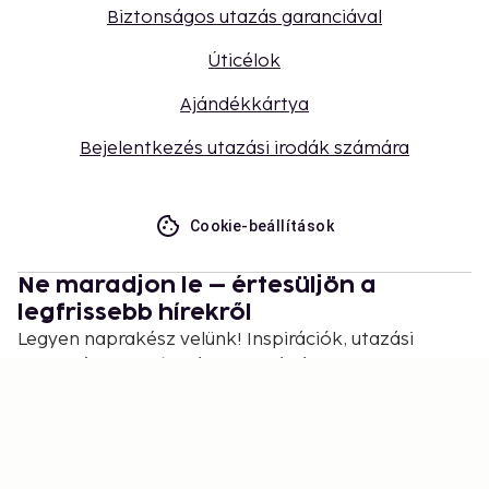
Biztonságos utazás garanciával
Úticélok
Ajándékkártya
Bejelentkezés utazási irodák számára
Cookie-beállítások
Ne maradjon le – értesüljön a
legfrissebb hírekről
Legyen naprakész velünk! Inspirációk, utazási
tippek és exkluzív ajánlatok várják.
Feliratkozás