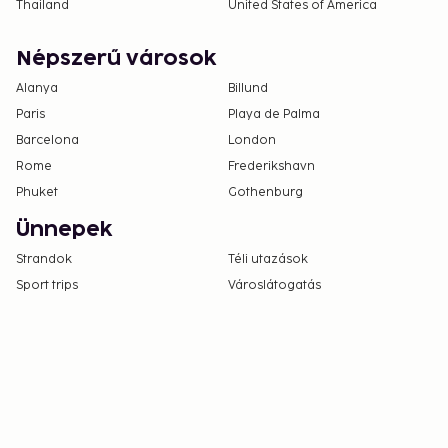
Thailand
United States of America
Népszerű városok
Alanya
Billund
Paris
Playa de Palma
Barcelona
London
Rome
Frederikshavn
Phuket
Gothenburg
Ünnepek
Strandok
Téli utazások
Sport trips
Városlátogatás