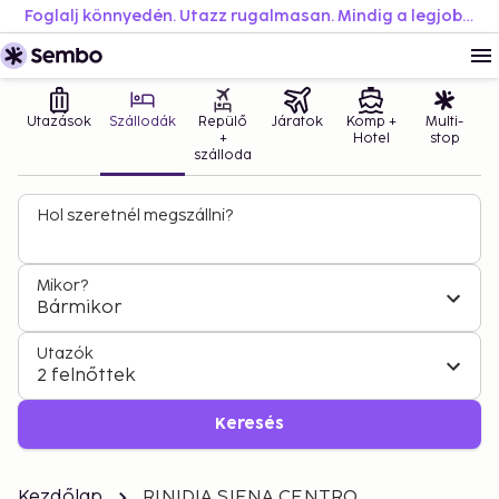
Foglalj könnyedén. Utazz rugalmasan. Mindig a legjobb áron.
Utazások
Szállodák
Repülő
Járatok
Komp +
Multi-
+
Hotel
stop
szálloda
Hol szeretnél megszállni?
Mikor?
Bármikor
Utazók
2 felnőttek
Keresés
Kezdőlap
RINIDIA SIENA CENTRO