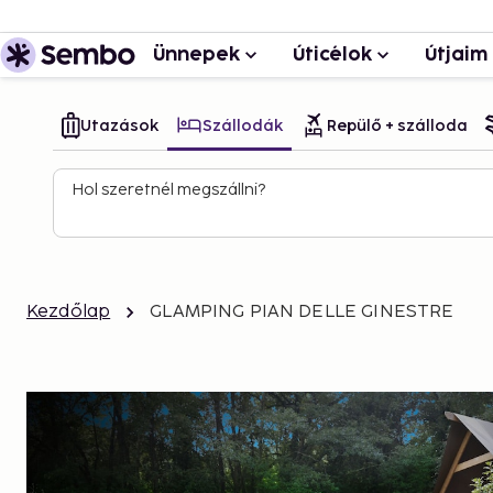
Ünnepek
Úticélok
Útjaim
Utazások
Szállodák
Repülő + szálloda
Hol szeretnél megszállni?
Kezdőlap
GLAMPING PIAN DELLE GINESTRE