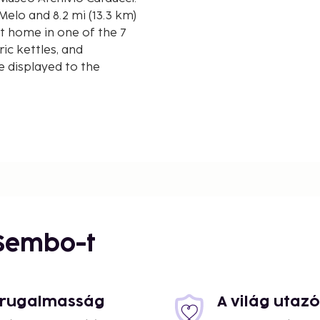
Melo and 8.2 mi (13.3 km)
t home in one of the 7
ic kettles, and
e displayed to the
 Sembo-t
s rugalmasság
A világ utaz