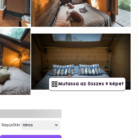
Mutassa az összes 9 képet
Repülőtér