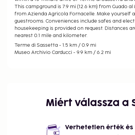
This campground is 7.9 mi (12.6 km) from Guado al 
from Azienda Agricola Fornacelle. Make yourself a
guestrooms. Conveniences include safes and electr
housekeeping is provided on request. Distances ar
nearest 0.1 mile and kilometer.
Terme di Sassetta - 1.5 km / 0.9 mi
Museo Archivio Carducci - 9.9 km / 6.2 mi
Guado al Melo - 12.6 km / 7.9 mi
Azienda Agricola Fornacelle - 13.3 km / 8.2 mi
Costa dei Vini - 14.4 km / 9 mi
Ca'Marcanda - 15.2 km / 9.5 mi
Tenuta di Vaira - 15.4 km / 9.6 mi
Cavallino Matto - 15.8 km / 9.8 mi
Miért válassza a
Giovanni Chiappini Winery - 16.7 km / 10.4 mi
Bibbona Beach - 17.6 km / 10.9 mi
Petricci e Del Pianta Winery - 18.1 km / 11.2 mi
Terradonnà - 18.2 km / 11.3 mi
Verhetetlen érték é
Ornellaia Winery - 18.2 km / 11.3 mi