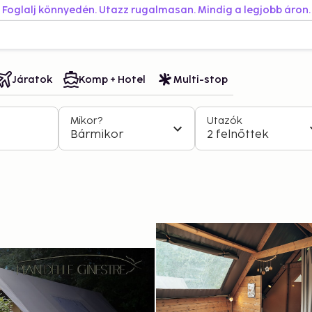
Foglalj könnyedén. Utazz rugalmasan. Mindig a legjobb áron.
Járatok
Komp + Hotel
Multi-stop
Mikor?
Utazók
Bármikor
2 felnőttek