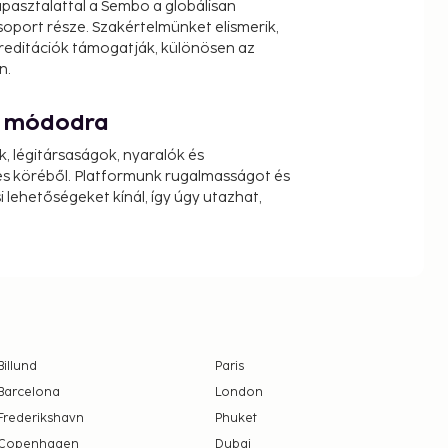
pasztalattal a Sembo a globálisan
oport része. Szakértelmünket elismerik,
reditációk támogatják, különösen az
n.
át módodra
k, légitársaságok, nyaralók és
s köréből. Platformunk rugalmasságot és
 lehetőségeket kínál, így úgy utazhat,
Billund
Paris
Barcelona
London
Frederikshavn
Phuket
Copenhagen
Dubai