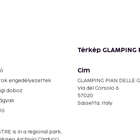
Térkép GLAMPING 
Cím
ló
atok engedélyezettek
GLAMPING PIAN DELLE 
Via del Corsoio 6
ági doboz
57020
ágyak
Sassetta, Italy
tó
E is in a regional park,
Museo Archivio Carducci.