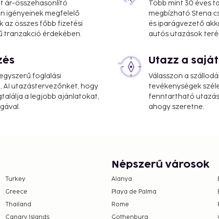
at ár-összehasonlító
Több mint 30 éves ta
 Ön igényeinek megfelelő
megbízható Stena cs
k az összes főbb fizetési
és iparágvezető akk
oy recreational amenities
ű tranzakció érdekében.
autós utazások teré
joy a meal at the
shop/cafe. Quench your
zés
Utazz a saj
 A complimentary buffet
gyszerű foglalási
Válasszon a szállodá
.
, AI utazástervezőnket, hogy
tevékenységek széle
e property. Fees may
alálja a legjobb ajánlatokat,
fenntartható utazási
gával.
ahogy szeretne.
on, per night
 This fee does not apply
Népszerű városok
 property.
Turkey
Alanya
 30 per stay)
Greece
Playa de Palma
Thailand
Rome
ay
Canary Islands
Gothenburg