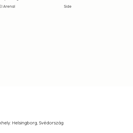
El Arenal
Side
khely: Helsingborg, Svédország