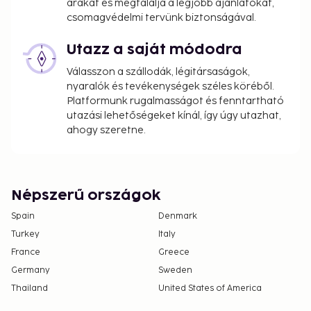
árakat és megtalálja a legjobb ajánlatokat,
authorizing the trip signed by the other parent
csomagvédelmi tervünk biztonságával.
with a notarial certification of signature. In case
the parents or the legal guardian, as applicable,
Utazz a saját módodra
cannot or are unwilling to give this
Válasszon a szállodák, légitársaságok,
authorization, a judicial authorization is
nyaralók és tevékenységek széles köréből.
required. People who intend to travel to Brazil
Platformunk rugalmasságot és fenntartható
with children must consult with the Brazilian
utazási lehetőségeket kínál, így úgy utazhat,
consulate before traveling for more
ahogy szeretne.
information.
Pool access available from 9:00 AM to 8:00 PM.
Népszerű országok
Spain
Denmark
Turkey
Italy
France
Greece
Germany
Sweden
Thailand
United States of America