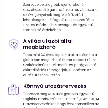
Szerezze be a legjobb ajánlatokat ár-
We have included all charges provided to us by the
összehasonlító garanciánkkal, és válassza ki
property.
az Ön igényeinek megfelelő fizetési
Early check-in fee: BRL 150 (subject to
lehetőségeket. Elfogadjuk az összes főbb
fizetési módot a biztonságos és egyszerű
availability)
tranzakció érdekében.
Late check-out is available for a fee (subject to
availability)
A világ utazói által
The above list may not be comprehensive. Fees and
megbízható
deposits may not include tax and are subject to
Több mint 30 éves tapasztalattal a Sembo a
change.
globálisan megbízható Stena csoport része.
Szakértelmünket elismerik, és iparágvezető
Parents or a legal guardian traveling with
akkreditációk támogatják, különösen az
children under 18 years must present the child's
autós utazások terén.
birth certificate and an identity card with photo
(passport, for example) at the check-in. For
Könnyű utazástervezés
international travels to Brazil, if just one of the
Tervezze meg utazását gyorsan egyszerű
parents is traveling with the child, she/he must
foglalási rendszerünkkel. Használja Amelia, AI
present – in addition to the child's certificate of
utazástervezőnket, hogy összehasonlítsa az
birth and identity card with photo – a letter