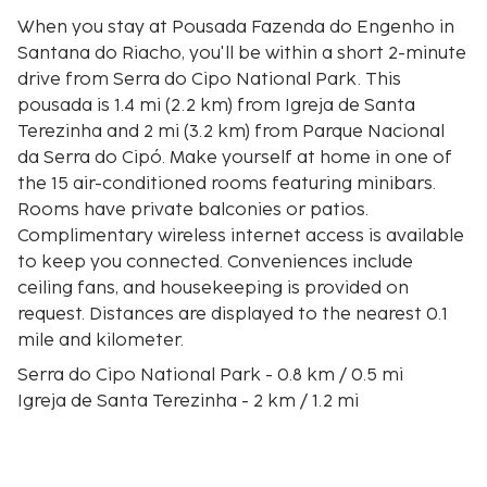
When you stay at Pousada Fazenda do Engenho in
Santana do Riacho, you'll be within a short 2-minute
drive from Serra do Cipo National Park. This
pousada is 1.4 mi (2.2 km) from Igreja de Santa
Terezinha and 2 mi (3.2 km) from Parque Nacional
da Serra do Cipó. Make yourself at home in one of
the 15 air-conditioned rooms featuring minibars.
Rooms have private balconies or patios.
Complimentary wireless internet access is available
to keep you connected. Conveniences include
ceiling fans, and housekeeping is provided on
request. Distances are displayed to the nearest 0.1
mile and kilometer.
Serra do Cipo National Park - 0.8 km / 0.5 mi
Igreja de Santa Terezinha - 2 km / 1.2 mi
Parque Nacional da Serra do Cipó - 2.9 km / 1.8 mi
Serra Do Cipo Big Waterfall - 4.2 km / 2.6 mi
Veu da Noiva Waterfall - 4.2 km / 2.6 mi