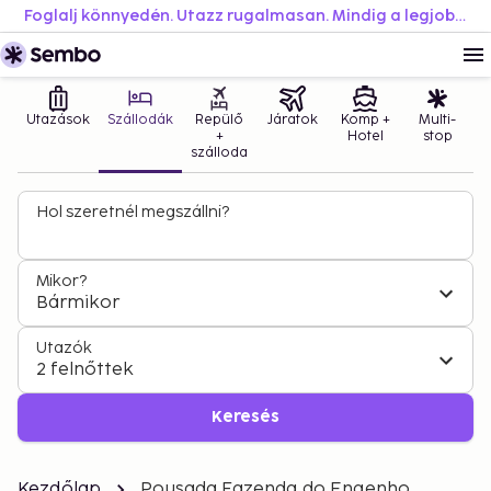
Foglalj könnyedén. Utazz rugalmasan. Mindig a legjobb áron.
Utazások
Szállodák
Repülő
Járatok
Komp +
Multi-
+
Hotel
stop
szálloda
Hol szeretnél megszállni?
Mikor?
Bármikor
Utazók
2 felnőttek
Keresés
Kezdőlap
Pousada Fazenda do Engenho