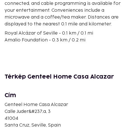
connected, and cable programming is available for
your entertainment. Conveniences include a
microwave and a coffee/tea maker. Distances are
displayed to the nearest 0.1 mile and kilometer.
Royal Alcázar of Seville - 0.1 km / 0.1 mi
Amalio Foundation - 0.3 km / 0.2 mi
Puerta del Príncipe - 0.4 km / 0.2 mi
Cabildo Catedral - 0.4 km / 0.2 mi
Murillo Gardens - 0.4 km / 0.3 mi
Seville Cathedral - 0.4 km / 0.3 mi
Triunfo Plaza - 0.4 km / 0.3 mi
Térkép Genteel Home Casa Alcazar
Libreria Vertice - 0.5 km / 0.3 mi
Convent of the Incarnation - 0.5 km / 0.3 mi
Archiddiocesis de Sevilla - 0.5 km / 0.3 mi
Cím
Giralda Tower - 0.5 km / 0.3 mi
Genteel Home Casa Alcazar
General Archive of the Indies - 0.5 km / 0.3 mi
Calle Juder&#237;a, 3
Murillo House - 0.5 km / 0.3 mi
41004
University of Seville - 0.5 km / 0.3 mi
Santa Cruz, Seville, Spain