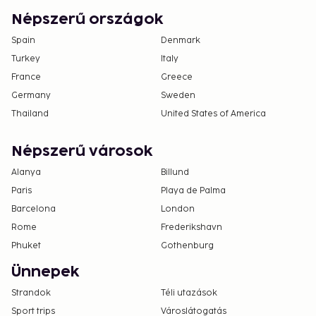
Népszerű országok
Spain
Denmark
Turkey
Italy
France
Greece
Germany
Sweden
Thailand
United States of America
Népszerű városok
Alanya
Billund
Paris
Playa de Palma
Barcelona
London
Rome
Frederikshavn
Phuket
Gothenburg
Ünnepek
Strandok
Téli utazások
Sport trips
Városlátogatás