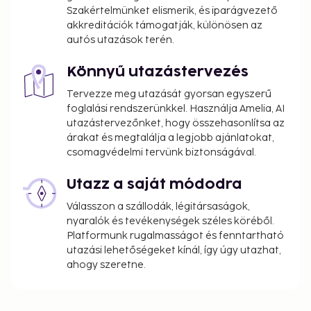
change.
Szakértelmünket elismerik, és iparágvezető
akkreditációk támogatják, különösen az
Cash transactions at this property cannot
autós utazások terén.
exceed EUR 1000, due to national regulations.
For further details, please contact the property
Könnyű utazástervezés
using information in the booking confirmation.
Tervezze meg utazását gyorsan egyszerű
Only registered guests are allowed in the
foglalási rendszerünkkel. Használja Amelia, AI
guestrooms.
utazástervezőnket, hogy összehasonlítsa az
The property is professionally cleaned.
árakat és megtalálja a legjobb ajánlatokat,
Contactless check-out is available.
csomagvédelmi tervünk biztonságával.
Utazz a saját módodra
Válasszon a szállodák, légitársaságok,
nyaralók és tevékenységek széles köréből.
Platformunk rugalmasságot és fenntartható
utazási lehetőségeket kínál, így úgy utazhat,
ahogy szeretne.