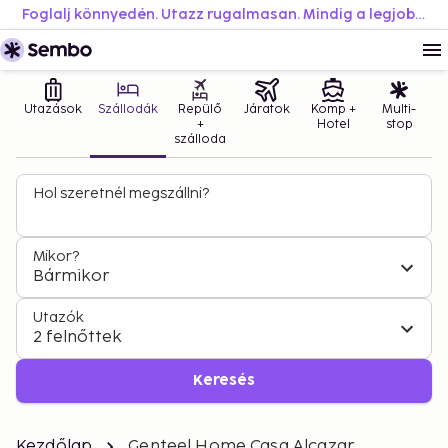
Foglalj könnyedén. Utazz rugalmasan. Mindig a legjobb áron.
Utazások
Szállodák
Repülő
Járatok
Komp +
Multi-
+
Hotel
stop
szálloda
Hol szeretnél megszállni?
Mikor?
Bármikor
Utazók
2 felnőttek
Keresés
Kezdőlap
Genteel Home Casa Alcazar