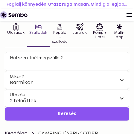
Foglalj könnyedén. Utazz rugalmasan. Mindig a legjobb áron.
Utazások
Szállodák
Repülő
Járatok
Komp +
Multi-
+
Hotel
stop
szálloda
Hol szeretnél megszállni?
Mikor?
Bármikor
Utazók
2 felnőttek
Keresés
Kezdőlap
CAMPING L'ABRI-COTIER