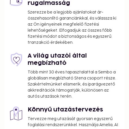
rugalmasság
Szerezze be a legjobb ajánlatokat ár-
összehasonlító garanciánkkal, és válassza ki
az Ön igényeinek megfelelő fizetési
lehetőségeket. Elfogadjuk az összes főbb
fizetési módot a biztonságos és egyszerű
tranzakció érdekében.
A világ utazói által
megbízható
Több mint 30 éves tapasztalattal a Sembo a
globálisan megbízható Stena csoport része.
Szakértelmünket elismerik, és iparágvezető
akkreditációk támogatják, különösen az
autós utazások terén.
Könnyű utazástervezés
Tervezze meg utazását gyorsan egyszerű
foglalási rendszerünkkel. Használja Amelia, AI