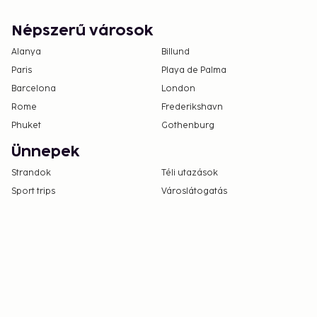
Népszerű városok
Alanya
Billund
Paris
Playa de Palma
Barcelona
London
Rome
Frederikshavn
Phuket
Gothenburg
Ünnepek
Strandok
Téli utazások
Sport trips
Városlátogatás