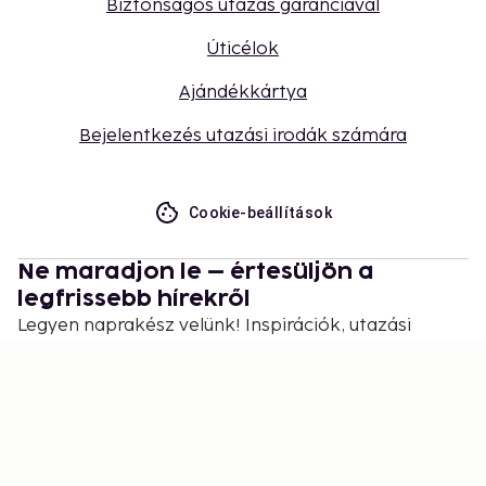
Biztonságos utazás garanciával
Úticélok
Ajándékkártya
Bejelentkezés utazási irodák számára
Cookie-beállítások
Ne maradjon le – értesüljön a
legfrissebb hírekről
Legyen naprakész velünk! Inspirációk, utazási
tippek és exkluzív ajánlatok várják.
Feliratkozás