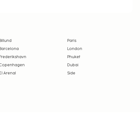
Billund
Paris
Barcelona
London
Frederikshavn
Phuket
Copenhagen
Dubai
El Arenal
Side