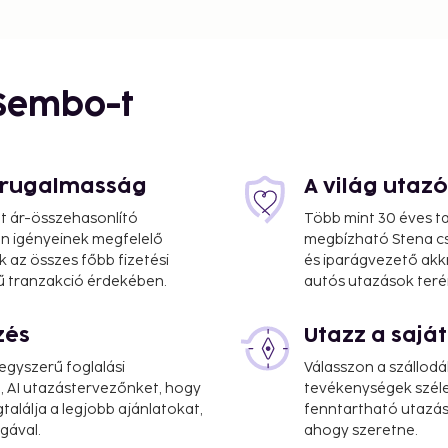
 / 13.9 mi
 Sembo-t
s rugalmasság
A világ utaz
at ár-összehasonlító
Több mint 30 éves ta
 Ön igényeinek megfelelő
megbízható Stena cs
k az összes főbb fizetési
és iparágvezető akk
ű tranzakció érdekében.
autós utazások teré
m / 15.8 mi
5.8 mi
zés
Utazz a saj
multilingual staff. Make
gyszerű foglalási
Válasszon a szállodá
imentary wireless
, AI utazástervezőnket, hogy
tevékenységek széle
alálja a legjobb ajánlatokat,
fenntartható utazási
gával.
ahogy szeretne.
ceed EUR 1000, due to