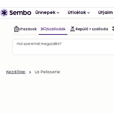
Ünnepek
Úticélok
Útjaim
Utazások
Szállodák
Repülő + szálloda
Hol szeretnél megszállni?
Kezdőlap
La Pelisserie