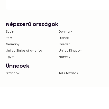
national regulations. For further details, plea
using information in the booking confirmation
Népszerű országok
Spain
Denmark
Italy
France
Germany
Sweden
United States of America
United Kingdom
Egypt
Norway
Ünnepek
Strandok
Téli utazások