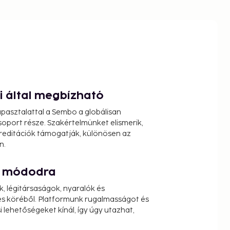
ói által megbízható
pasztalattal a Sembo a globálisan
oport része. Szakértelmünket elismerik,
reditációk támogatják, különösen az
n.
át módodra
k, légitársaságok, nyaralók és
s köréből. Platformunk rugalmasságot és
 lehetőségeket kínál, így úgy utazhat,