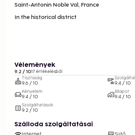
Saint-Antonin Noble Val, France
In the historical district
Vélemények
9.2 / 10
17 értékelésből
Tisztaság
Szolgálta
9.6 / 10
9.4 / 10
Kényelem
Állapot
9.4 / 10
9.4 / 10
Szolgáltatások
9.2 / 10
Szálloda szolgáltatásai
Internet
Sütő