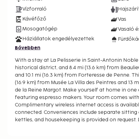
Vízforraló
Hajszárí
Kávéfőző
Vas
Mosogatógép
Vasaló é
Háziállatok engedélyezettek
Fürdőká
Bővebben
With a stay at La Pelisserie in Saint-Antonin Noble V
historical district, and 8.4 mi (13.6 km) from Bea
and 10.1 mi (16.3 km) from Forteresse de Penne. This aparthotel is 10.5 mi
(16.9 km) from Musée La Villa des Peintres and 13 
de la Reine Margot. Make yourself at home in one
featuring espresso makers. Your room comes wi
Complimentary wireless internet access is availab
connected. Conveniences include separate sitting 
kettles, and housekeeping is provided on request. 
to the nearest 0.1 mile and kilometer.
Beaulieu-en-Rouergue Abbey - 13.6 km / 8.4 mi