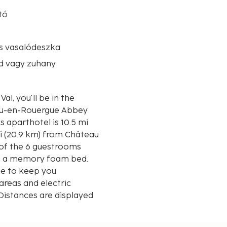
tó
s vasalódeszka
d vagy zuhany
al, you'll be in the
ulieu-en-Rouergue Abbey
mi (20.9 km) from Château
 of the 6 guestrooms
th a memory foam bed.
le to keep you
areas and electric
Distances are displayed