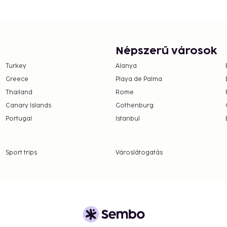
se contact the property
.
Népszerű városok
Turkey
Alanya
Greece
Playa de Palma
Thailand
Rome
Canary Islands
Gothenburg
Portugal
Istanbul
Sport trips
Városlátogatás