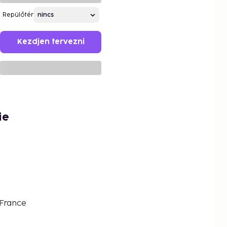
Repülőtér
Kezdjen tervezni
ie
 France