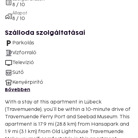
8 / 10
Állapot
8 / 10
Szálloda szolgáltatásai
Parkolás
Vízforraló
Televízió
Sütő
Kenyérpirító
Bővebben
With a stay at this apartment in Lübeck
(Travemuende), you'll be within a 10-minute drive of
Travemuende Ferry Port and Seebad Museum. This
apartment is 17.9 mi (28.8 km) from Hansapark and
1.9 mi (3.1 km) from Old Lighthouse Travemuende.