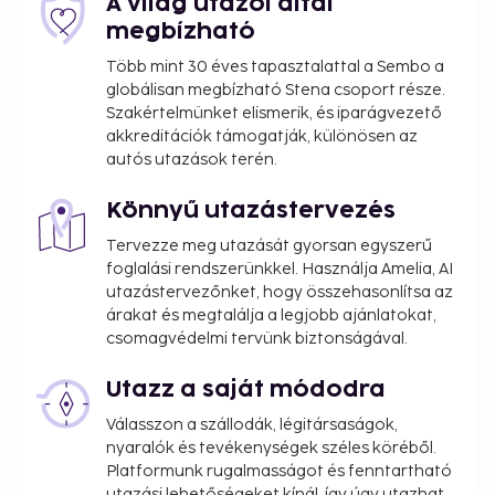
A világ utazói által
We have included all charges provided to us by the
megbízható
property.
Több mint 30 éves tapasztalattal a Sembo a
globálisan megbízható Stena csoport része.
Bed sheets fee: EUR 25 per person, per stay (or
Szakértelmünket elismerik, és iparágvezető
guests may bring their own)
akkreditációk támogatják, különösen az
autós utazások terén.
The above list may not be comprehensive. Fees and
deposits may not include tax and are subject to
Könnyű utazástervezés
change.
Tervezze meg utazását gyorsan egyszerű
Pool access available from 6:00 AM to 10:00 PM.
foglalási rendszerünkkel. Használja Amelia, AI
The property is professionally cleaned.
utazástervezőnket, hogy összehasonlítsa az
Contactless check-in and contactless check-out
árakat és megtalálja a legjobb ajánlatokat,
are available.
csomagvédelmi tervünk biztonságával.
Utazz a saját módodra
Válasszon a szállodák, légitársaságok,
nyaralók és tevékenységek széles köréből.
Platformunk rugalmasságot és fenntartható
utazási lehetőségeket kínál, így úgy utazhat,