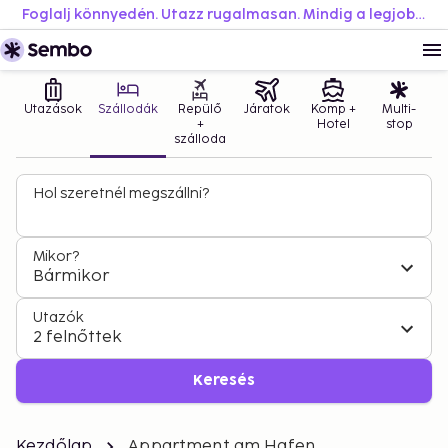
Foglalj könnyedén. Utazz rugalmasan. Mindig a legjobb áron.
Utazások
Szállodák
Repülő
Járatok
Komp +
Multi-
+
Hotel
stop
szálloda
Hol szeretnél megszállni?
Mikor?
Bármikor
Utazók
2 felnőttek
Keresés
Kezdőlap
Appartment am Hafen