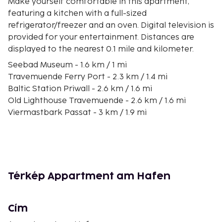
Make yourself comfortable in this apartment,
featuring a kitchen with a full-sized
refrigerator/freezer and an oven. Digital television is
provided for your entertainment. Distances are
displayed to the nearest 0.1 mile and kilometer.
Seebad Museum - 1.6 km / 1 mi
Travemuende Ferry Port - 2.3 km / 1.4 mi
Baltic Station Priwall - 2.6 km / 1.6 mi
Old Lighthouse Travemuende - 2.6 km / 1.6 mi
Viermastbark Passat - 3 km / 1.9 mi
Priwall Peninsula - 3 km / 1.9 mi
Hundestrand - 3.2 km / 2 mi
Karls Adventure Village - Warnsdorf - 3.9 km / 2.4 mi
Pötenitzer Wiek - 3.9 km / 2.4 mi
Dummersdorfer Ufer - 4.6 km / 2.8 mi
Térkép Appartment am Hafen
Hundestrand - 5.8 km / 3.6 mi
Hemmelsdorfer See - 6.3 km / 3.9 mi
Niendorf Beach - 6.8 km / 4.3 mi
Cím
Niendorf Bird Park - 7.8 km / 4.8 mi