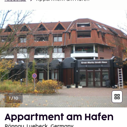
1
/
10
Appartment am Hafen
Rönnau, Luebeck, Germany