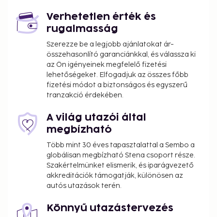
access. This bed & breakfast also features a picnic
Verhetetlen érték és
area and a banquet hall. Buffet breakfasts are
rugalmasság
available daily from 7:00 AM to 10:00 AM for a fee.
Fee for buffet breakfast: approximately EUR 24
Szerezze be a legjobb ajánlatokat ár-
összehasonlító garanciánkkal, és válassza ki
per person
az Ön igényeinek megfelelő fizetési
The above list may not be comprehensive. Fees and
lehetőségeket. Elfogadjuk az összes főbb
fizetési módot a biztonságos és egyszerű
deposits may not include tax and are subject to
tranzakció érdekében.
change.
A világ utazói által
megbízható
Több mint 30 éves tapasztalattal a Sembo a
globálisan megbízható Stena csoport része.
Szakértelmünket elismerik, és iparágvezető
akkreditációk támogatják, különösen az
autós utazások terén.
Könnyű utazástervezés