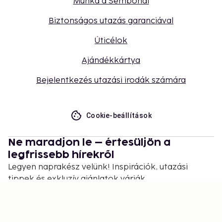
Munka a Sembonál
Biztonságos utazás garanciával
Úticélok
Ajándékkártya
Bejelentkezés utazási irodák számára
Cookie-beállítások
Ne maradjon le – értesüljön a
legfrissebb hírekről
Legyen naprakész velünk! Inspirációk, utazási
tippek és exkluzív ajánlatok várják.
Feliratkozás