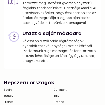
Tervezze meg utazását gyorsan egyszerű
foglalási rendszerünkkel. Használja Amelia, AI
utazástervezőnket, hogy összehasonlítsa az
árakat és megtalálja a legjobb ajánlatokat,
csomagvédelmi tervünk biztonságával.
Utazz a saját módodra
Válasszon a szállodák, légitársaságok,
nyaralók és tevékenységek széles köréből.
Platformunk rugalmasságot és fenntartható
utazási lehetőségeket kínál, így úgy utazhat,
ahogy szeretne.
Népszerű országok
Spain
Denmark
Turkey
Italy
France
Greece