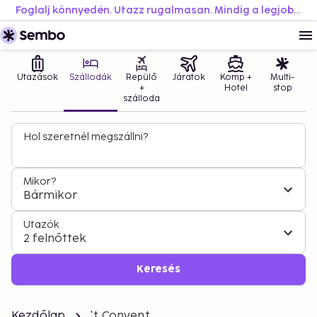
Foglalj könnyedén. Utazz rugalmasan. Mindig a legjobb áron.
Utazások
Szállodák
Repülő
Járatok
Komp +
Multi-
+
Hotel
stop
szálloda
Hol szeretnél megszállni?
Mikor?
Bármikor
Utazók
2 felnőttek
Keresés
Kezdőlap
't Convent