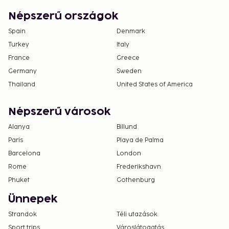
Népszerű országok
Spain
Denmark
Turkey
Italy
France
Greece
Germany
Sweden
Thailand
United States of America
Népszerű városok
Alanya
Billund
Paris
Playa de Palma
Barcelona
London
Rome
Frederikshavn
Phuket
Gothenburg
Ünnepek
Strandok
Téli utazások
Sport trips
Városlátogatás