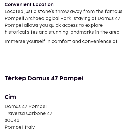
Convenient Location
:
Located just a stone's throw away from the famous
Pompeii Archaeological Park, staying at Domus 47
Pompei allows you quick access to explore
historical sites and stunning landmarks in the area.
Immerse yourself in comfort and convenience at
Domus 47 Pompei – your ideal accommodation in
Pompei.
Near Shrine of the Virgin of the Rosary of Pompei
Térkép Domus 47 Pompei
Cím
Domus 47 Pompei
Traversa Carbone 47
80045
Pompei, Italy