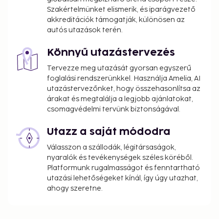
Szakértelmünket elismerik, és iparágvezető
akkreditációk támogatják, különösen az
autós utazások terén.
Könnyű utazástervezés
Tervezze meg utazását gyorsan egyszerű
foglalási rendszerünkkel. Használja Amelia, AI
utazástervezőnket, hogy összehasonlítsa az
árakat és megtalálja a legjobb ajánlatokat,
csomagvédelmi tervünk biztonságával.
Utazz a saját módodra
Válasszon a szállodák, légitársaságok,
nyaralók és tevékenységek széles köréből.
Platformunk rugalmasságot és fenntartható
utazási lehetőségeket kínál, így úgy utazhat,
ahogy szeretne.