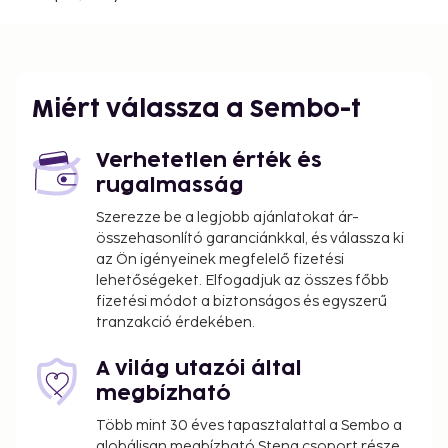
Miért válassza a Sembo-t
Verhetetlen érték és
rugalmasság
Szerezze be a legjobb ajánlatokat ár-
összehasonlító garanciánkkal, és válassza ki
az Ön igényeinek megfelelő fizetési
lehetőségeket. Elfogadjuk az összes főbb
fizetési módot a biztonságos és egyszerű
tranzakció érdekében.
A világ utazói által
megbízható
Több mint 30 éves tapasztalattal a Sembo a
globálisan megbízható Stena csoport része.