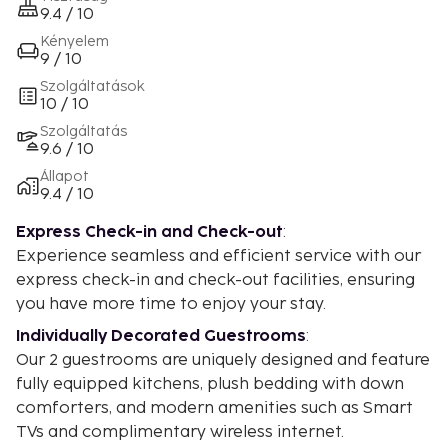
9.4 / 10
Kényelem
9 / 10
Szolgáltatások
10 / 10
Szolgáltatás
9.6 / 10
Állapot
9.4 / 10
Express Check-in and Check-out
:
Experience seamless and efficient service with our
express check-in and check-out facilities, ensuring
you have more time to enjoy your stay.
Individually Decorated Guestrooms
:
Our 2 guestrooms are uniquely designed and feature
fully equipped kitchens, plush bedding with down
comforters, and modern amenities such as Smart
TVs and complimentary wireless internet.