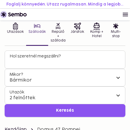
Foglalj könnyedén. Utazz rugalmasan. Mindig a legjobb áron.
Utazások
Szállodák
Repülő
Járatok
Komp +
Multi-
+
Hotel
stop
szálloda
Hol szeretnél megszállni?
Mikor?
Bármikor
Utazók
2 felnőttek
Keresés
Kezdőlap
Domus 47 Pompei