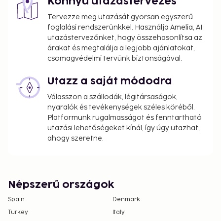
Könnyű utazástervezés
using information in the booking confirmation.
Tervezze meg utazását gyorsan egyszerű
The property is professionally cleaned.
foglalási rendszerünkkel. Használja Amelia, AI
Contactless check-in and contactless check-out
utazástervezőnket, hogy összehasonlítsa az
are available.
árakat és megtalálja a legjobb ajánlatokat,
csomagvédelmi tervünk biztonságával.
Utazz a saját módodra
Válasszon a szállodák, légitársaságok,
nyaralók és tevékenységek széles köréből.
Platformunk rugalmasságot és fenntartható
utazási lehetőségeket kínál, így úgy utazhat,
ahogy szeretne.
Népszerű országok
Spain
Denmark
Turkey
Italy