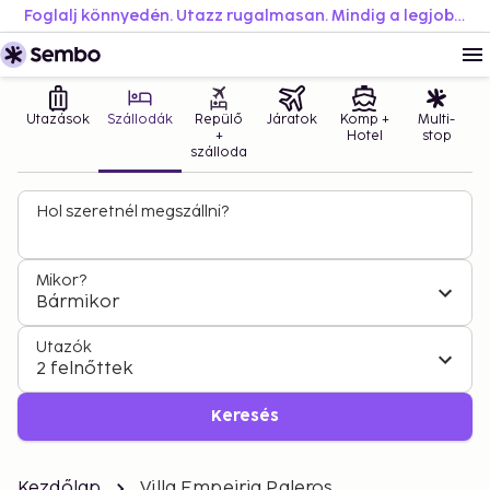
Foglalj könnyedén. Utazz rugalmasan. Mindig a legjobb áron.
Utazások
Szállodák
Repülő
Járatok
Komp +
Multi-
+
Hotel
stop
szálloda
Hol szeretnél megszállni?
Mikor?
Bármikor
Utazók
2 felnőttek
Keresés
Kezdőlap
Villa Empeiria Paleros