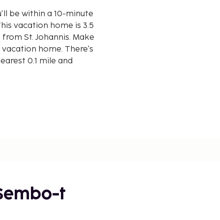
'll be within a 10-minute
) from St. Johannis. Make
d vacation home. There's
earest 0.1 mile and
 Sembo-t