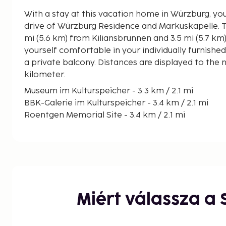
With a stay at this vacation home in Würzburg, you
drive of Würzburg Residence and Markuskapelle. This vacation home is 3.5
mi (5.6 km) from Kiliansbrunnen and 3.5 mi (5.7 km
yourself comfortable in your individually furnishe
a private balcony. Distances are displayed to the n
kilometer.
Museum im Kulturspeicher - 3.3 km / 2.1 mi
BBK-Galerie im Kulturspeicher - 3.4 km / 2.1 mi
Roentgen Memorial Site - 3.4 km / 2.1 mi
Congress Centrum Wuerzburg - 3.5 km / 2.2 mi
Kiliansbrunnen - 3.6 km / 2.3 mi
Mainfranken Motodrom - 3.7 km / 2.3 mi
Alter Kranen - 3.7 km / 2.3 mi
Augustiner Kloster - 3.8 km / 2.4 mi
Juliusspital - 3.8 km / 2.4 mi
Miért válassza a
St. Augustine's Church - 3.8 km / 2.4 mi
Stift Haug - 3.9 km / 2.4 mi
Falkenhaus - 4 km / 2.5 mi