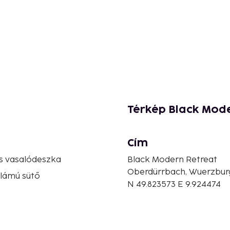
Térkép Black Mod
Cím
s vasalódeszka
Black Modern Retreat
Oberdürrbach, Wuerzbur
llámú sütő
N 49.823573 E 9.924474