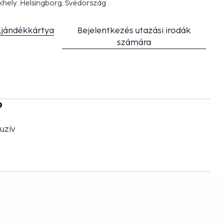
khely: Helsingborg, Svédország
jándékkártya
Bejelentkezés utazási irodák
számára
b
uzív