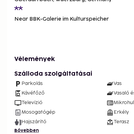
Near BBK-Galerie im Kulturspeicher
Vélemények
Szálloda szolgáltatásai
Parkolás
Vas
Kávéfőző
Vasaló é
Televízió
Mikrohu
Mosogatógép
Erkély
Hajszárító
Terasz
Bővebben