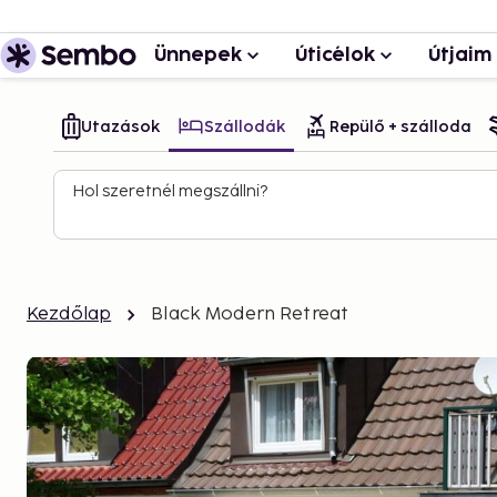
Ünnepek
Úticélok
Útjaim
Utazások
Szállodák
Repülő + szálloda
Hol szeretnél megszállni?
Kezdőlap
Black Modern Retreat