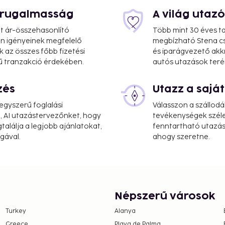
s rugalmasság
A világ utaz
at ár-összehasonlító
Több mint 30 éves ta
 Ön igényeinek megfelelő
megbízható Stena cs
k az összes főbb fizetési
és iparágvezető akk
7.8 mi
ű tranzakció érdekében.
autós utazások teré
zés
Utazz a saj
7 mi
gyszerű foglalási
Válasszon a szállodá
, AI utazástervezőnket, hogy
tevékenységek széle
iews from a terrace.
alálja a legjobb ajánlatokat,
fenntartható utazási
gával.
ahogy szeretne.
e property. Fees may
er stay
 property.
Népszerű városok
Turkey
Alanya
Greece
Playa de Palma