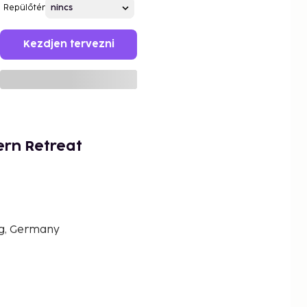
Repülőtér
Kezdjen tervezni
ern Retreat
g, Germany