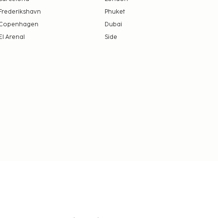
Frederikshavn
Phuket
Copenhagen
Dubai
El Arenal
Side