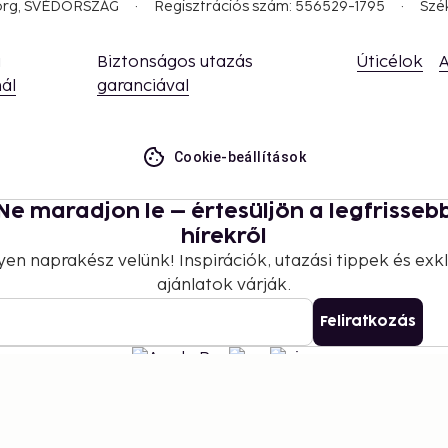
borg, SVÉDORSZÁG
Regisztrációs szám: 556529-1795
Szé
a
Biztonságos utazás
Úticélok
A
ál
garanciával
Cookie-beállítások
Ne maradjon le – értesüljön a legfrisseb
hírekről
yen naprakész velünk! Inspirációk, utazási tippek és exkl
ajánlatok várják.
Feliratkozás
©
2026
Stena Line Travel Group AB