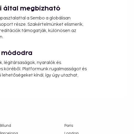
ói által megbízható
pasztalattal a Sembo a globálisan
oport része. Szakértelmünket elismerik,
reditációk támogatják, különösen az
n.
át módodra
k, légitársaságok, nyaralók és
s köréből. Platformunk rugalmasságot és
 lehetőségeket kínál, így úgy utazhat,
Billund
Paris
Barcelona
London