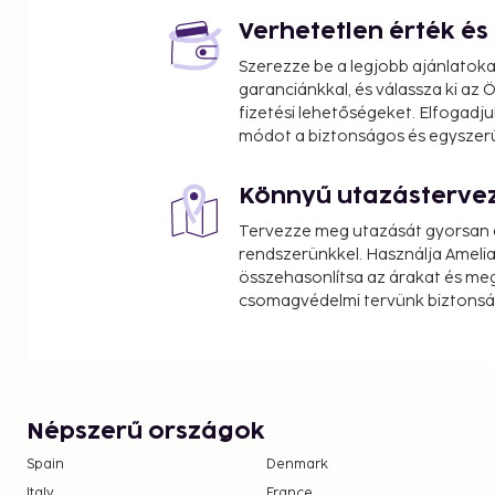
Marienkapelle - 4 km / 2.5 mi
Verhetetlen érték é
Markuskapelle - 4 km / 2.5 mi
Szerezze be a legjobb ajánlatok
Obelisk Fountain - 4.1 km / 2.5 mi
garanciánkkal, és válassza ki az
The nearest airports are:
fizetési lehetőségeket. Elfogadju
Nuremberg (NUE-Nuremberg Airport) - 109.1 km / 6
módot a biztonságos és egyszer
Frankfurt Airport (FRA) - 130.3 km / 80.9 mi
Augsburg (AGB) - 246.8 km / 153.3 mi
Könnyű utazásterve
Frankfurt (HHN-Frankfurt - Hahn) - 242.5 km / 150.
Tervezze meg utazását gyorsan e
Munich Airport (MUC) - 273.3 km / 169.8 mi
rendszerünkkel. Használja Amelia
Free self parking is available onsite. Take in the v
összehasonlítsa az árakat és megt
csomagvédelmi tervünk biztonsá
You'll be asked to pay the following charges at th
include applicable taxes:
Cleaning fee: EUR 60.0 per accommodation, p
We have included all charges provided to us by the
Népszerű országok
Spain
Denmark
Italy
France